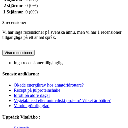
2 stjärnor
0
(0%)
1 Stjärnor
0
(0%)
3
recensioner
Vi har inga recensioner på svenska ännu, men vi har 1 recensioner
tillgängliga på ett annat språk.
Visa recensioner
Inga recensioner tillgängliga
Senaste artiklarna:
Ökade energikrav hos amatöridrottare?
Recept på julproteinshake
Idrott på äldre dagar
Vegetabiliskt eller animaliskt protein? Vilket är bättre?
Vandra gör dig glad
Upptäck VitalAbo :