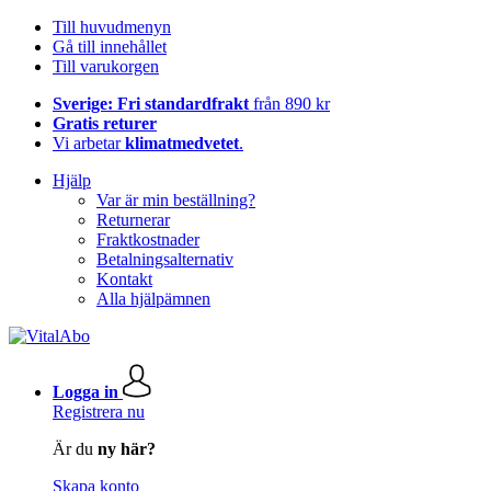
Till huvudmenyn
Gå till innehållet
Till varukorgen
Sverige: Fri standardfrakt
från 890 kr
Gratis returer
Vi arbetar
klimatmedvetet
.
Hjälp
Var är min beställning?
Returnerar
Fraktkostnader
Betalningsalternativ
Kontakt
Alla hjälpämnen
Logga in
Registrera nu
Är du
ny här?
Skapa konto