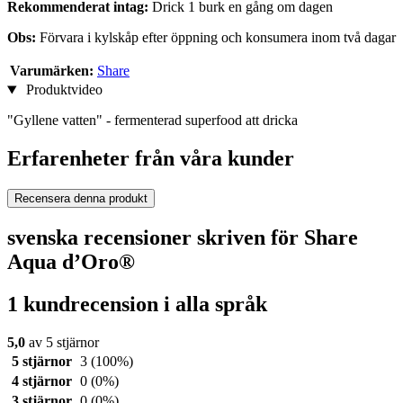
Rekommenderat intag:
Drick 1 burk en gång om dagen
Obs:
Förvara i kylskåp efter öppning och konsumera inom två dagar
Varumärken:
Share
Produktvideo
"Gyllene vatten" - fermenterad superfood att dricka
Erfarenheter från våra kunder
Recensera denna produkt
svenska recensioner skriven för Share
Aqua d’Oro®
1 kundrecension i alla språk
5,0
av 5 stjärnor
5 stjärnor
3
(100%)
4 stjärnor
0
(0%)
3 stjärnor
0
(0%)