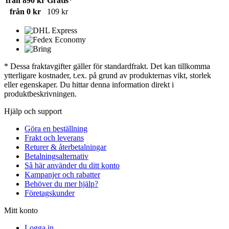
från 890 kr
Gratis*
från 0 kr
109 kr
* Dessa fraktavgifter gäller för standardfrakt. Det kan tillkomma
ytterligare kostnader, t.ex. på grund av produkternas vikt, storlek
eller egenskaper. Du hittar denna information direkt i
produktbeskrivningen.
Hjälp och support
Göra en beställning
Frakt och leverans
Returer & återbetalningar
Betalningsalternativ
Så här använder du ditt konto
Kampanjer och rabatter
Behöver du mer hjälp?
Företagskunder
Mitt konto
Logga in