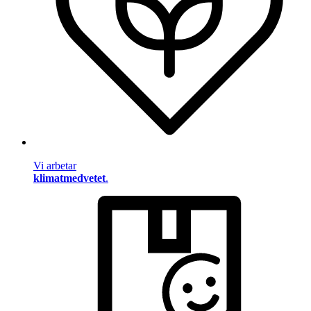
Vi arbetar
klimatmedvetet
.