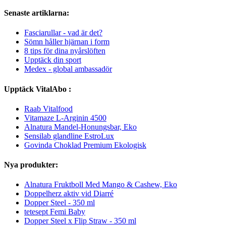
Senaste artiklarna:
Fasciarullar - vad är det?
Sömn håller hjärnan i form
8 tips för dina nyårslöften
Upptäck din sport
Medex - global ambassadör
Upptäck VitalAbo :
Raab Vitalfood
Vitamaze L-Arginin 4500
Alnatura Mandel-Honungsbar, Eko
Sensilab glandline EstroLux
Govinda Choklad Premium Ekologisk
Nya produkter:
Alnatura Fruktboll Med Mango & Cashew, Eko
Doppelherz aktiv vid Diarré
Dopper Steel - 350 ml
tetesept Femi Baby
Dopper Steel x Flip Straw - 350 ml