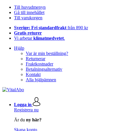
Till huvudmenyn
Gå till innehållet
Till varukorgen
Sverige: Fri standardfrakt
från 890 kr
Gratis returer
Vi arbetar
klimatmedvetet
.
Hjälp
Var är min beställning?
Returnerar
Fraktkostnader
Betalningsalternativ
Kontakt
Alla hjälpämnen
Logga in
Registrera nu
Är du
ny här?
Skapa konto