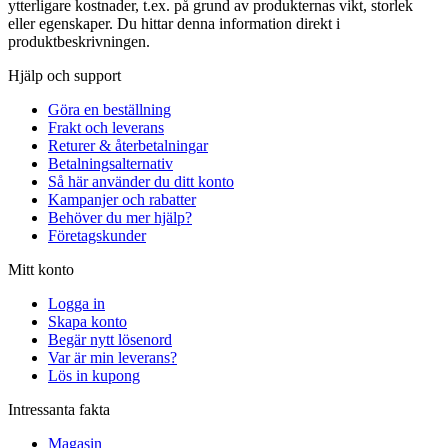
ytterligare kostnader, t.ex. på grund av produkternas vikt, storlek
eller egenskaper. Du hittar denna information direkt i
produktbeskrivningen.
Hjälp och support
Göra en beställning
Frakt och leverans
Returer & återbetalningar
Betalningsalternativ
Så här använder du ditt konto
Kampanjer och rabatter
Behöver du mer hjälp?
Företagskunder
Mitt konto
Logga in
Skapa konto
Begär nytt lösenord
Var är min leverans?
Lös in kupong
Intressanta fakta
Magasin