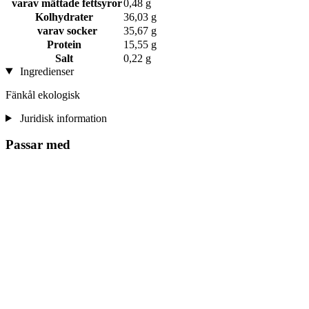
varav mättade fettsyror
0,48 g
Kolhydrater
36,03 g
varav socker
35,67 g
Protein
15,55 g
Salt
0,22 g
Ingredienser
Fänkål ekologisk
Juridisk information
Passar med