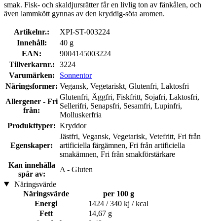
smak. Fisk- och skaldjursrätter får en livlig ton av fänkålen, och
även lammkött gynnas av den kryddig-söta aromen.
Artikelnr.:
XPI-ST-003224
Innehåll:
40 g
EAN:
9004145003224
Tillverkarnr.:
3224
Varumärken:
Sonnentor
Näringsformer:
Vegansk, Vegetariskt, Glutenfri, Laktosfri
Glutenfri, Äggfri, Fiskfritt, Sojafri, Laktosfri,
Allergener - Fri
Sellerifri, Senapsfri, Sesamfri, Lupinfri,
från:
Molluskerfria
Produkttyper:
Kryddor
Jästfri, Vegansk, Vegetarisk, Vetefritt, Fri från
Egenskaper:
artificiella färgämnen, Fri från artificiella
smakämnen, Fri från smakförstärkare
Kan innehålla
A - Gluten
spår av:
Näringsvärde
Näringsvärde
per 100 g
Energi
1424 / 340 kj / kcal
Fett
14,67 g