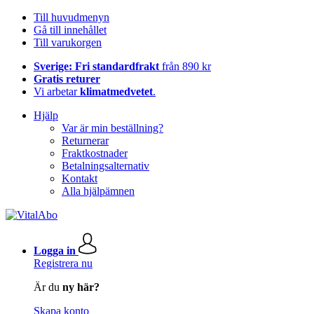
Till huvudmenyn
Gå till innehållet
Till varukorgen
Sverige: Fri standardfrakt
från 890 kr
Gratis returer
Vi arbetar
klimatmedvetet
.
Hjälp
Var är min beställning?
Returnerar
Fraktkostnader
Betalningsalternativ
Kontakt
Alla hjälpämnen
Logga in
Registrera nu
Är du
ny här?
Skapa konto