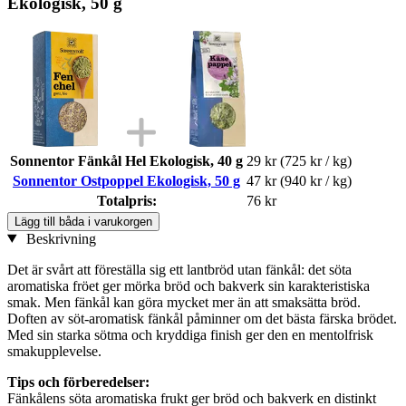
Ekologisk, 50 g
Sonnentor Fänkål Hel Ekologisk, 40 g
29 kr
(725 kr / kg)
Sonnentor Ostpoppel Ekologisk, 50 g
47 kr
(940 kr / kg)
Totalpris:
76 kr
Lägg till båda i varukorgen
Beskrivning
Det är svårt att föreställa sig ett lantbröd utan fänkål: det söta
aromatiska fröet ger mörka bröd och bakverk sin karakteristiska
smak. Men fänkål kan göra mycket mer än att smaksätta bröd.
Doften av söt-aromatisk fänkål påminner om det bästa färska brödet.
Med sin starka sötma och kryddiga finish ger den en mentolfrisk
smakupplevelse.
Tips och förberedelser:
Fänkålens söta aromatiska frukt ger bröd och bakverk en distinkt