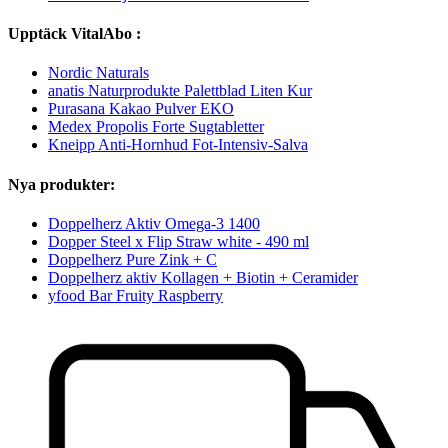
Upptäck VitalAbo :
Nordic Naturals
anatis Naturprodukte Palettblad Liten Kur
Purasana Kakao Pulver EKO
Medex Propolis Forte Sugtabletter
Kneipp Anti-Hornhud Fot-Intensiv-Salva
Nya produkter:
Doppelherz Aktiv Omega-3 1400
Dopper Steel x Flip Straw white - 490 ml
Doppelherz Pure Zink + C
Doppelherz aktiv Kollagen + Biotin + Ceramider
yfood Bar Fruity Raspberry