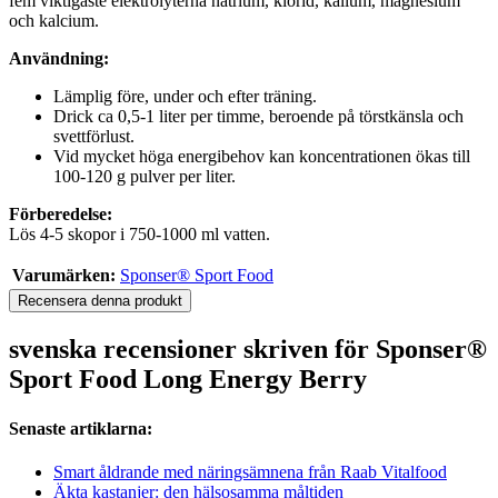
fem viktigaste elektrolyterna natrium, klorid, kalium, magnesium
och kalcium.
Användning:
Lämplig före, under och efter träning.
Drick ca 0,5-1 liter per timme, beroende på törstkänsla och
svettförlust.
Vid mycket höga energibehov kan koncentrationen ökas till
100-120 g pulver per liter.
Förberedelse:
Lös 4-5 skopor i 750-1000 ml vatten.
Varumärken:
Sponser® Sport Food
Recensera denna produkt
svenska recensioner skriven för Sponser®
Sport Food Long Energy Berry
Senaste artiklarna:
Smart åldrande med näringsämnena från Raab Vitalfood
Äkta kastanjer: den hälsosamma måltiden