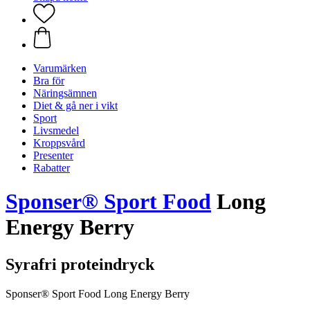
Varumärken
Bra för
Näringsämnen
Diet & gå ner i vikt
Sport
Livsmedel
Kroppsvård
Presenter
Rabatter
Sponser® Sport Food
Long
Energy Berry
Syrafri proteindryck
Sponser® Sport Food Long Energy Berry