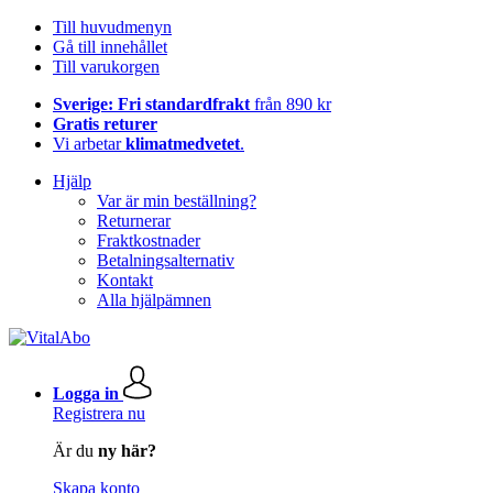
Till huvudmenyn
Gå till innehållet
Till varukorgen
Sverige: Fri standardfrakt
från 890 kr
Gratis returer
Vi arbetar
klimatmedvetet
.
Hjälp
Var är min beställning?
Returnerar
Fraktkostnader
Betalningsalternativ
Kontakt
Alla hjälpämnen
Logga in
Registrera nu
Är du
ny här?
Skapa konto