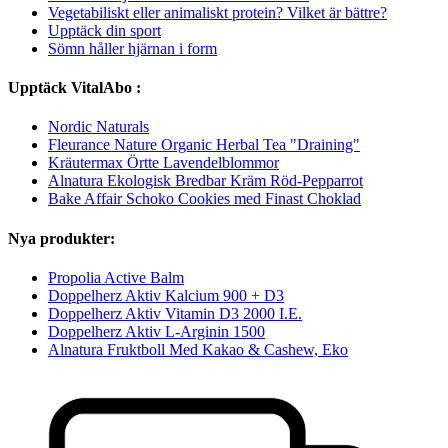
Vegetabiliskt eller animaliskt protein? Vilket är bättre?
Upptäck din sport
Sömn håller hjärnan i form
Upptäck VitalAbo :
Nordic Naturals
Fleurance Nature Organic Herbal Tea "Draining"
Kräutermax Örtte Lavendelblommor
Alnatura Ekologisk Bredbar Kräm Röd-Pepparrot
Bake Affair Schoko Cookies med Finast Choklad
Nya produkter:
Propolia Active Balm
Doppelherz Aktiv Kalcium 900 + D3
Doppelherz Aktiv Vitamin D3 2000 I.E.
Doppelherz Aktiv L-Arginin 1500
Alnatura Fruktboll Med Kakao & Cashew, Eko