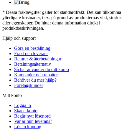
* Dessa fraktavgifter gäller för standardfrakt. Det kan tillkomma
ytterligare kostnader, t.ex. på grund av produkternas vikt, storlek
eller egenskaper. Du hittar denna information direkt i
produktbeskrivningen.
Hjälp och support
Göra en beställning
Frakt och leverans
Returer & återbetalningar
Betalningsalternativ
Så här använder du ditt konto
Kampanjer och rabatter
Behöver du mer hjälp?
Företagskunder
Mitt konto
Logga in
Skapa konto
Begär nytt lösenord
Var är min leverans?
Lös in kupong