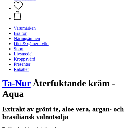
Varumärken
Bra för
Näringsämnen
Diet & gå ner i vikt
Sport
Livsmedel
Kroppsvård
Presenter
Rabatter
Ta-Nur
Återfuktande kräm -
Aqua
Extrakt av grönt te, aloe vera, argan- och
brasiliansk valnötsolja