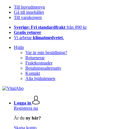
Till huvudmenyn
Gå till innehållet
Till varukorgen
Sverige: Fri standardfrakt
från 890 kr
Gratis returer
Vi arbetar
klimatmedvetet
.
Hjälp
Var är min beställning?
Returnerar
Fraktkostnader
Betalningsalternativ
Kontakt
Alla hjälpämnen
Logga in
Registrera nu
Är du
ny här?
Skapa konto