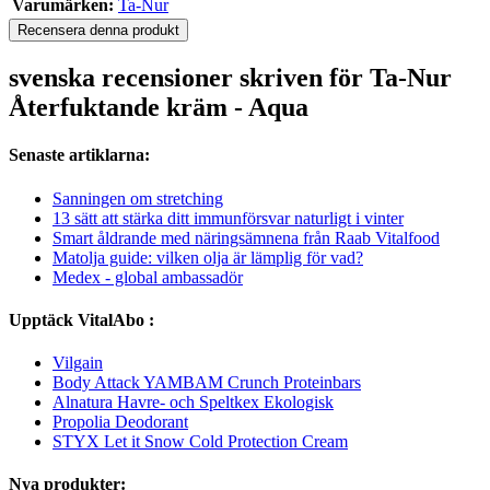
Varumärken:
Ta-Nur
Recensera denna produkt
svenska recensioner skriven för Ta-Nur
Återfuktande kräm - Aqua
Senaste artiklarna:
Sanningen om stretching
13 sätt att stärka ditt immunförsvar naturligt i vinter
Smart åldrande med näringsämnena från Raab Vitalfood
Matolja guide: vilken olja är lämplig för vad?
Medex - global ambassadör
Upptäck VitalAbo :
Vilgain
Body Attack YAMBAM Crunch Proteinbars
Alnatura Havre- och Speltkex Ekologisk
Propolia Deodorant
STYX Let it Snow Cold Protection Cream
Nya produkter: