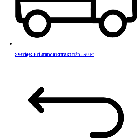
Sverige: Fri standardfrakt
från 890 kr