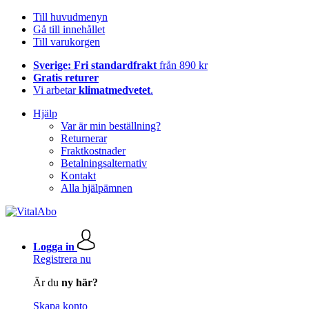
Till huvudmenyn
Gå till innehållet
Till varukorgen
Sverige: Fri standardfrakt
från 890 kr
Gratis returer
Vi arbetar
klimatmedvetet
.
Hjälp
Var är min beställning?
Returnerar
Fraktkostnader
Betalningsalternativ
Kontakt
Alla hjälpämnen
Logga in
Registrera nu
Är du
ny här?
Skapa konto