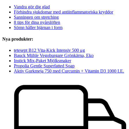
Vandra gör dig glad
Förhindra sjukdomar med antiinflammatoriska kryddor
Sanningen om stretching
8 tips för dina nyårslöften
Sömn håller hjärnan i form
Nya produkter:
tetesept B12 Vita-Kick Intensiv 500 μg
Bauck Mühle Vegoburgare Grönkärna, Eko
Instick Mix-Paket Mjölksmaker
Propolia Gentle Superfatted Soap
Aktiv Gurkmeja 750 med Curcumin + Vitamin D3 1000 I.E.