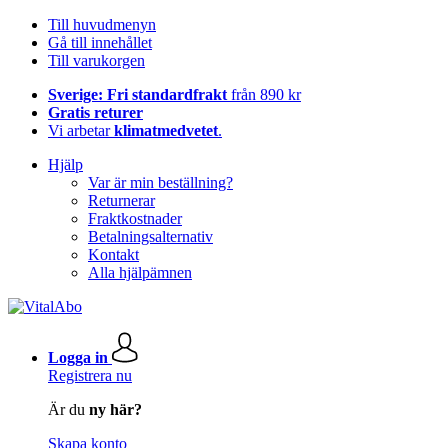
Till huvudmenyn
Gå till innehållet
Till varukorgen
Sverige: Fri standardfrakt
från 890 kr
Gratis returer
Vi arbetar
klimatmedvetet
.
Hjälp
Var är min beställning?
Returnerar
Fraktkostnader
Betalningsalternativ
Kontakt
Alla hjälpämnen
Logga in
Registrera nu
Är du
ny här?
Skapa konto