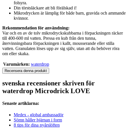
folsyra.
Din törstsläckare att bli förälskad i!
Mikrodrycken är lämplig för både barn, gravida och ammande
kvinnor.
Rekommendation för användning:
Var och en av de tolv mikrodryckskubbarna i förpackningen räcker
till 400-600 ml vatten. Pressa en kub från den tunna,
återvinningsbara förpackningen i kallt, mousserande eller stilla
vatten. Granulaten löses upp av sig själv, utan att du behöver röra
om eller skaka.
Varumärken:
waterdrop
Recensera denna produkt
svenska recensioner skriven för
waterdrop Microdrick LOVE
Senaste artiklarna:
Medex - global ambassadör
Sömn håller hjärnan i form
8 tips för dina nyårslöften