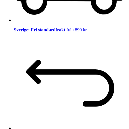
Sverige: Fri standardfrakt
från 890 kr