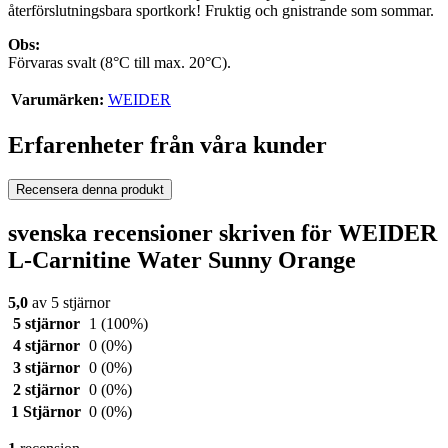
återförslutningsbara sportkork! Fruktig och gnistrande som sommar.
Obs:
Förvaras svalt (8°C till max. 20°C).
Varumärken:
WEIDER
Erfarenheter från våra kunder
Recensera denna produkt
svenska recensioner skriven för WEIDER
L-Carnitine Water Sunny Orange
5,0
av 5 stjärnor
5 stjärnor
1
(100%)
4 stjärnor
0
(0%)
3 stjärnor
0
(0%)
2 stjärnor
0
(0%)
1 Stjärnor
0
(0%)