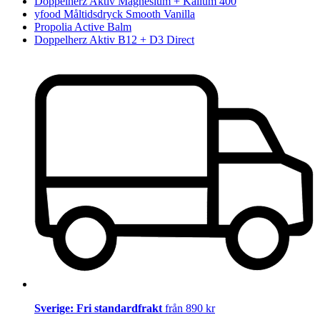
Doppelherz Aktiv Magnesium + Kalium 400
yfood Måltidsdryck Smooth Vanilla
Propolia Active Balm
Doppelherz Aktiv B12 + D3 Direct
Sverige: Fri standardfrakt
från 890 kr