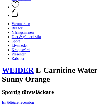
Varumärken
Bra för
Näringsämnen
Diet & gå ner i vikt
Sport
Livsmedel
Kroppsvård
Presenter
Rabatter
WEIDER
L-Carnitine Water
Sunny Orange
Sportig törstsläckare
En tidigare recension