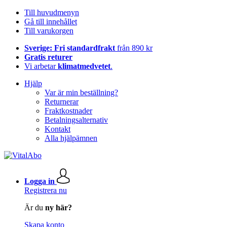
Till huvudmenyn
Gå till innehållet
Till varukorgen
Sverige: Fri standardfrakt
från 890 kr
Gratis returer
Vi arbetar
klimatmedvetet
.
Hjälp
Var är min beställning?
Returnerar
Fraktkostnader
Betalningsalternativ
Kontakt
Alla hjälpämnen
Logga in
Registrera nu
Är du
ny här?
Skapa konto