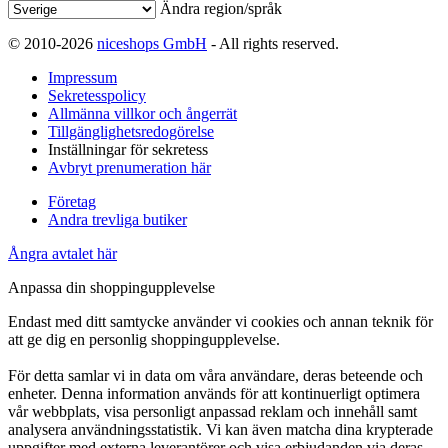
Ändra region/språk
© 2010-2026
niceshops GmbH
- All rights reserved.
Impressum
Sekretesspolicy
Allmänna villkor och ångerrät
Tillgänglighetsredogörelse
Inställningar för sekretess
Avbryt prenumeration här
Företag
Andra trevliga butiker
Ångra avtalet här
Anpassa din shoppingupplevelse
Endast med ditt samtycke använder vi cookies och annan teknik för
att ge dig en personlig shoppingupplevelse.
För detta samlar vi in data om våra användare, deras beteende och
enheter. Denna information används för att kontinuerligt optimera
vår webbplats, visa personligt anpassad reklam och innehåll samt
analysera användningsstatistik. Vi kan även matcha dina krypterade
uppgifter med externa leverantörer och visa erbjudanden via deras