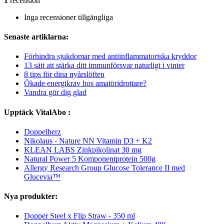
1
recension
Inga recensioner tillgängliga
Senaste artiklarna:
Förhindra sjukdomar med antiinflammatoriska kryddor
13 sätt att stärka ditt immunförsvar naturligt i vinter
8 tips för dina nyårslöften
Ökade energikrav hos amatöridrottare?
Vandra gör dig glad
Upptäck VitalAbo :
Doppelherz
Nikolaus - Nature NN Vitamin D3 + K2
KLEAN LABS Zinkpikolinat 30 mg
Natural Power 5 Komponentprotein 500g
Allergy Research Group Glucose Tolerance II med
Glucevia™
Nya produkter:
Dopper Steel x Flip Straw - 350 ml