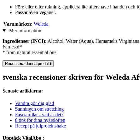
Före eller efter rakning, applicera lite aftershave i handen oc
Passar även veganer.
Varumärken:
Weleda
Mer information
Ingredienser (INCI):
Alcohol, Water (Aqua), Hamamelis Virginiana 
Farnesol*
* from natural essential oils
Recensera denna produkt
svenska recensioner skriven för Weleda Af
Senaste artiklarna:
Vandra gör dig glad
Sanningen om stretching
Fasciarullar - vad är det?
8 tips för dina nyårslöften
Recept på julproteinshake
Upptäck VitalAbo :