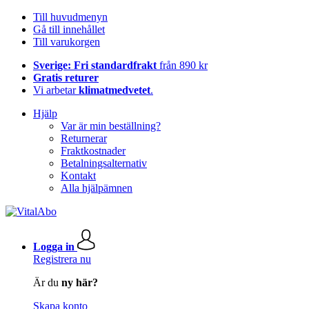
Till huvudmenyn
Gå till innehållet
Till varukorgen
Sverige: Fri standardfrakt
från 890 kr
Gratis returer
Vi arbetar
klimatmedvetet
.
Hjälp
Var är min beställning?
Returnerar
Fraktkostnader
Betalningsalternativ
Kontakt
Alla hjälpämnen
Logga in
Registrera nu
Är du
ny här?
Skapa konto