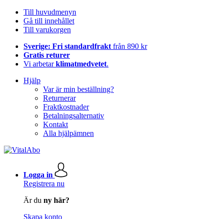
Till huvudmenyn
Gå till innehållet
Till varukorgen
Sverige: Fri standardfrakt
från 890 kr
Gratis returer
Vi arbetar
klimatmedvetet
.
Hjälp
Var är min beställning?
Returnerar
Fraktkostnader
Betalningsalternativ
Kontakt
Alla hjälpämnen
Logga in
Registrera nu
Är du
ny här?
Skapa konto