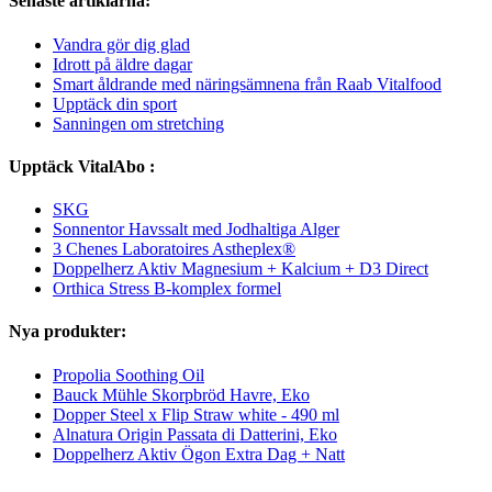
Senaste artiklarna:
Vandra gör dig glad
Idrott på äldre dagar
Smart åldrande med näringsämnena från Raab Vitalfood
Upptäck din sport
Sanningen om stretching
Upptäck VitalAbo :
SKG
Sonnentor Havssalt med Jodhaltiga Alger
3 Chenes Laboratoires Astheplex®
Doppelherz Aktiv Magnesium + Kalcium + D3 Direct
Orthica Stress B-komplex formel
Nya produkter:
Propolia Soothing Oil
Bauck Mühle Skorpbröd Havre, Eko
Dopper Steel x Flip Straw white - 490 ml
Alnatura Origin Passata di Datterini, Eko
Doppelherz Aktiv Ögon Extra Dag + Natt