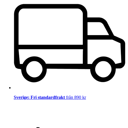
Sverige: Fri standardfrakt
från 890 kr