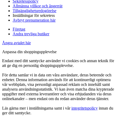
Sekretesspolicy
Allmänna villkor och ångerrät
Tillgänglighetsredogörelse
Inställningar för sekretess
Avbryt prenumeration här
Företag
Andra trevliga butiker
Ångra avtalet här
Anpassa din shoppingupplevelse
Endast med ditt samtycke använder vi cookies och annan teknik för
att ge dig en personlig shoppingupplevelse.
För detta samlar vi in data om våra användare, deras beteende och
enheter. Denna information används för att kontinuerligt optimera
vår webbplats, visa personligt anpassad reklam och innehåll samt
analysera användningsstatistik. Vi kan även matcha dina krypterade
uppgifter med externa leverantörer och visa erbjudanden via deras
onlinekanaler – men endast om du redan använder deras tjänster.
Läs gärna mer i inställningarna samt i vår
integritetspolicy
innan du
ger ditt samtycke.