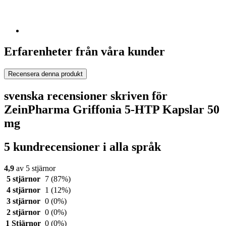
Erfarenheter från våra kunder
Recensera denna produkt
svenska recensioner skriven för
ZeinPharma Griffonia 5-HTP Kapslar 50
mg
5 kundrecensioner i alla språk
4,9
av 5 stjärnor
5 stjärnor
7
(87%)
4 stjärnor
1
(12%)
3 stjärnor
0
(0%)
2 stjärnor
0
(0%)
1 Stjärnor
0
(0%)