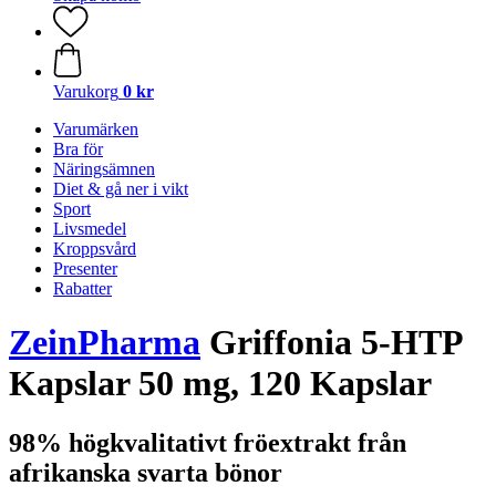
Varukorg
0 kr
Varumärken
Bra för
Näringsämnen
Diet & gå ner i vikt
Sport
Livsmedel
Kroppsvård
Presenter
Rabatter
ZeinPharma
Griffonia 5-HTP
Kapslar 50 mg, 120 Kapslar
98% högkvalitativt fröextrakt från
afrikanska svarta bönor