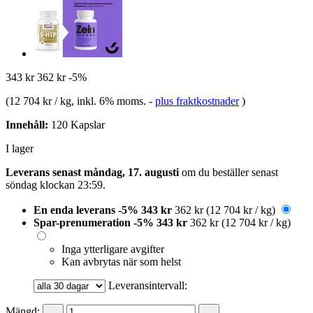
343 kr
362 kr
-5%
(
12 704 kr / kg
, inkl. 6% moms.
-
plus fraktkostnader
)
Innehåll:
120 Kapslar
I lager
Leverans senast måndag, 17. augusti
om du beställer senast
söndag klockan 23:59
.
En enda leverans
-5%
343 kr
362 kr
(12 704 kr / kg)
Spar-prenumeration
-5%
343 kr
362 kr
(12 704 kr / kg)
Inga ytterligare avgifter
Kan avbrytas när som helst
Leveransintervall:
Mängd: