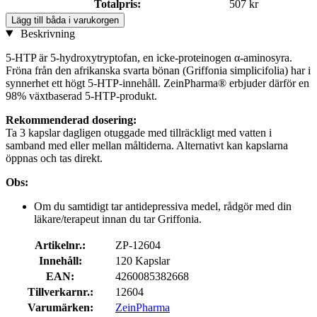
Totalpris:
507 kr
Lägg till båda i varukorgen
Beskrivning
5-HTP är 5-hydroxytryptofan, en icke-proteinogen α-aminosyra.
Fröna från den afrikanska svarta bönan (Griffonia simplicifolia) har i
synnerhet ett högt 5-HTP-innehåll. ZeinPharma® erbjuder därför en
98% växtbaserad 5-HTP-produkt.
Rekommenderad dosering:
Ta 3 kapslar dagligen otuggade med tillräckligt med vatten i
samband med eller mellan måltiderna. Alternativt kan kapslarna
öppnas och tas direkt.
Obs:
Om du samtidigt tar antidepressiva medel, rådgör med din
läkare/terapeut innan du tar Griffonia.
Artikelnr.:
ZP-12604
Innehåll:
120 Kapslar
EAN:
4260085382668
Tillverkarnr.:
12604
Varumärken:
ZeinPharma