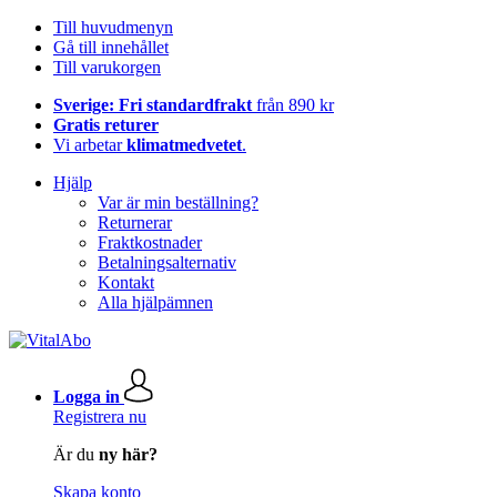
Till huvudmenyn
Gå till innehållet
Till varukorgen
Sverige: Fri standardfrakt
från 890 kr
Gratis returer
Vi arbetar
klimatmedvetet
.
Hjälp
Var är min beställning?
Returnerar
Fraktkostnader
Betalningsalternativ
Kontakt
Alla hjälpämnen
Logga in
Registrera nu
Är du
ny här?
Skapa konto