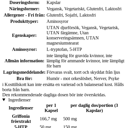
Doseringsform:
Kapslar
Näringsformer:
Vegansk, Vegetariskt, Glutenfri, Laktosfri
Allergener - Fri från:
Glutenfri, Sojafri, Laktosfri
Produkttyper:
Aminosyror
UTAN djurförsök, Vegansk, Vegetarisk,
UTAN färgämne, Utan
Egenskaper:
konserveringsämnen, UTAN
magnesiumstearat
Aminosyror:
L-tryptofan, 5-HTP
inte lämplig för gravida kvinnor, inte
Allmän information:
lämplig för ammande kvinnor, inte lämpligt
för barn
Lagringsmeddelande:
Förvaras svalt, torrt och skyddat från ljus
Bra för:
Humör - mot orkeslöshet, Nerver, Psyke
i
Kosttillskott kan inte ersätta en varierad och balanserad kost. Hålls
borta från barn.
Den rekommenderade dagliga dosen bör inte överskridas.
Ingredienser
per 1
per daglig dos/portion (3
Ingredienser
Kapsel
Kapslar)
Griffonia
166,7 mg
500 mg
fröextrakt
5-HTP
50 mg
150 mg