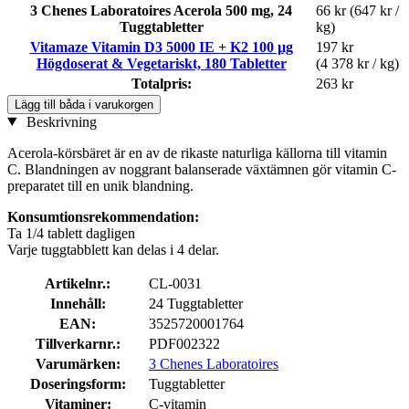
3 Chenes Laboratoires Acerola 500 mg, 24
66 kr
(647 kr /
Tuggtabletter
kg)
Vitamaze Vitamin D3 5000 IE + K2 100 µg
197 kr
Högdoserat & Vegetariskt, 180 Tabletter
(4 378 kr / kg)
Totalpris:
263 kr
Lägg till båda i varukorgen
Beskrivning
Acerola-körsbäret är en av de rikaste naturliga källorna till vitamin
C. Blandningen av noggrant balanserade växtämnen gör vitamin C-
preparatet till en unik blandning.
Konsumtionsrekommendation:
Ta 1/4 tablett dagligen
Varje tuggtabblett kan delas i 4 delar.
Artikelnr.:
CL-0031
Innehåll:
24 Tuggtabletter
EAN:
3525720001764
Tillverkarnr.:
PDF002322
Varumärken:
3 Chenes Laboratoires
Doseringsform:
Tuggtabletter
Vitaminer:
C-vitamin