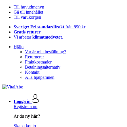
Till huvudmenyn
Gå till innehållet
Till varukorgen
Sverige: Fri standardfrakt
från 890 kr
Gratis returer
Vi arbetar
klimatmedvetet
.
Hjälp
Var är min beställning?
Returnerar
Fraktkostnader
Betalningsalternativ
Kontakt
Alla hjälpämnen
Logga in
Registrera nu
Är du
ny här?
Skapa konto