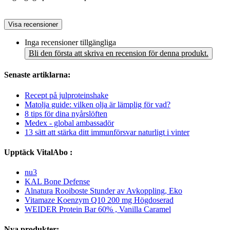
Visa recensioner
Inga recensioner tillgängliga
Bli den första att skriva en recension för denna produkt.
Senaste artiklarna:
Recept på julproteinshake
Matolja guide: vilken olja är lämplig för vad?
8 tips för dina nyårslöften
Medex - global ambassadör
13 sätt att stärka ditt immunförsvar naturligt i vinter
Upptäck VitalAbo :
nu3
KAL Bone Defense
Alnatura Rooiboste Stunder av Avkoppling, Eko
Vitamaze Koenzym Q10 200 mg Högdoserad
WEIDER Protein Bar 60% , Vanilla Caramel
Nya produkter: