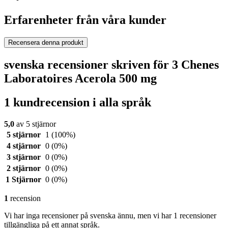
Erfarenheter från våra kunder
Recensera denna produkt
svenska recensioner skriven för 3 Chenes
Laboratoires Acerola 500 mg
1 kundrecension i alla språk
5,0
av 5 stjärnor
5 stjärnor
1
(100%)
4 stjärnor
0
(0%)
3 stjärnor
0
(0%)
2 stjärnor
0
(0%)
1 Stjärnor
0
(0%)
1
recension
Vi har inga recensioner på svenska ännu, men vi har 1 recensioner
tillgängliga på ett annat språk.