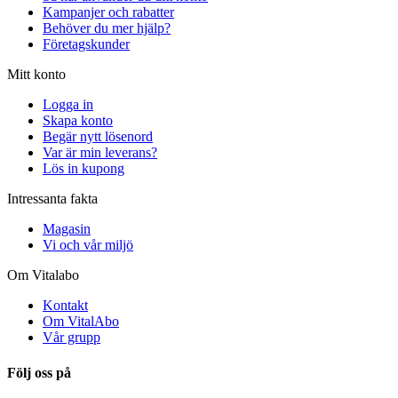
Kampanjer och rabatter
Behöver du mer hjälp?
Företagskunder
Mitt konto
Logga in
Skapa konto
Begär nytt lösenord
Var är min leverans?
Lös in kupong
Intressanta fakta
Magasin
Vi och vår miljö
Om Vitalabo
Kontakt
Om VitalAbo
Vår grupp
Följ oss på