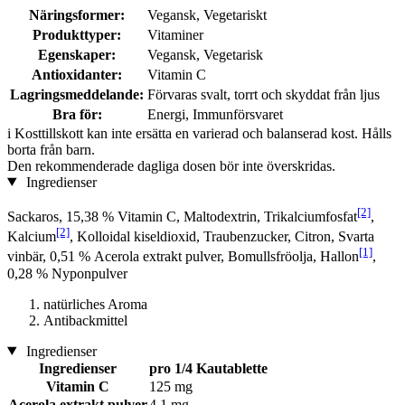
Näringsformer:
Vegansk, Vegetariskt
Produkttyper:
Vitaminer
Egenskaper:
Vegansk, Vegetarisk
Antioxidanter:
Vitamin C
Lagringsmeddelande:
Förvaras svalt, torrt och skyddat från ljus
Bra för:
Energi, Immunförsvaret
i
Kosttillskott kan inte ersätta en varierad och balanserad kost. Hålls
borta från barn.
Den rekommenderade dagliga dosen bör inte överskridas.
Ingredienser
[2]
Sackaros, 15,38 % Vitamin C, Maltodextrin, Trikalciumfosfat
,
[2]
Kalcium
, Kolloidal kiseldioxid, Traubenzucker, Citron, Svarta
[1]
vinbär, 0,51 % Acerola extrakt pulver, Bomullsfröolja, Hallon
,
0,28 % Nyponpulver
natürliches Aroma
Antibackmittel
Ingredienser
Ingredienser
pro 1/4 Kautablette
Vitamin C
125 mg
Acerola extrakt pulver
4,1 mg