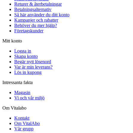
Returer & återbetalningar
Betalningsalternativ
Så här använder du ditt konto
Kampanjer och rabatter
Behöver du mer hjälp?
Företagskunder
Mitt konto
Logga in
Skapa konto
Begär nytt lösenord
Var är min leverans?
Lös in kupong
Intressanta fakta
Magasin
Vi och vår miljö
Om Vitalabo
Kontakt
Om VitalAbo
Vår grupp