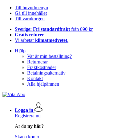
Till huvudmenyn
Gå till innehållet
Till varukorgen
Sverige: Fri standardfrakt
från 890 kr
Gratis returer
Vi arbetar
klimatmedvetet
.
Hjälp
Var är min beställning?
Returnerar
Fraktkostnader
Betalningsalternativ
Kontakt
Alla hjälpämnen
Logga in
Registrera nu
Är du
ny här?
Skapa konto