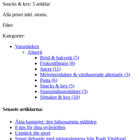
Snacks & kex: 5 artiklar
Alla priser inkl. moms.
Filter
Kategorier:
Varumärken
Alnavit
Bröd & bakverk (5)
Frukostflingor (8)
Juicer (11)
Mejeriprodukter & växtbaserade alternativ (3)
Pasta (6)
Snacks & kex (5)
Spannmålsprodukter (3)
Sötsaker & kex (10)
Senaste artiklarna:
Äkta kastanjer: den hälsosamma måltiden
8 tips för dina nyårslöften
Upptäck din sport
Smart åldrande med näringsämnena från Raab Vitalfood