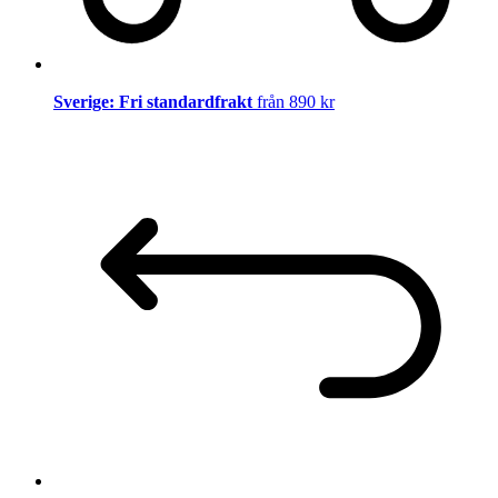
Sverige: Fri standardfrakt
från 890 kr