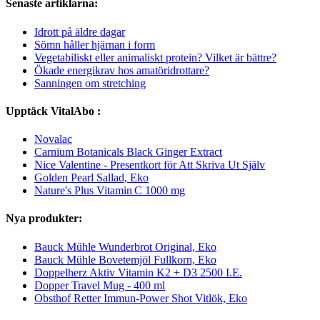
Senaste artiklarna:
Idrott på äldre dagar
Sömn håller hjärnan i form
Vegetabiliskt eller animaliskt protein? Vilket är bättre?
Ökade energikrav hos amatöridrottare?
Sanningen om stretching
Upptäck VitalAbo :
Novalac
Carnium Botanicals Black Ginger Extract
Nice Valentine - Presentkort för Att Skriva Ut Själv
Golden Pearl Sallad, Eko
Nature's Plus Vitamin C 1000 mg
Nya produkter:
Bauck Mühle Wunderbrot Original, Eko
Bauck Mühle Bovetemjöl Fullkorn, Eko
Doppelherz Aktiv Vitamin K2 + D3 2500 I.E.
Dopper Travel Mug - 400 ml
Obsthof Retter Immun-Power Shot Vitlök, Eko