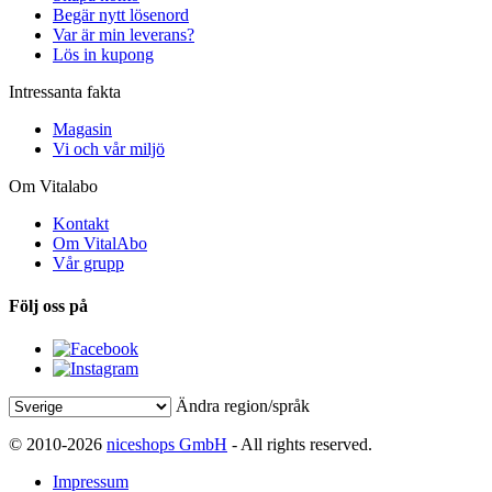
Begär nytt lösenord
Var är min leverans?
Lös in kupong
Intressanta fakta
Magasin
Vi och vår miljö
Om Vitalabo
Kontakt
Om VitalAbo
Vår grupp
Följ oss på
Ändra region/språk
© 2010-2026
niceshops GmbH
- All rights reserved.
Impressum