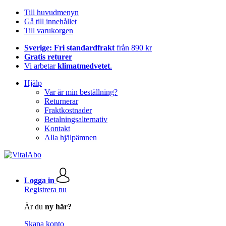
Till huvudmenyn
Gå till innehållet
Till varukorgen
Sverige: Fri standardfrakt
från 890 kr
Gratis returer
Vi arbetar
klimatmedvetet
.
Hjälp
Var är min beställning?
Returnerar
Fraktkostnader
Betalningsalternativ
Kontakt
Alla hjälpämnen
Logga in
Registrera nu
Är du
ny här?
Skapa konto