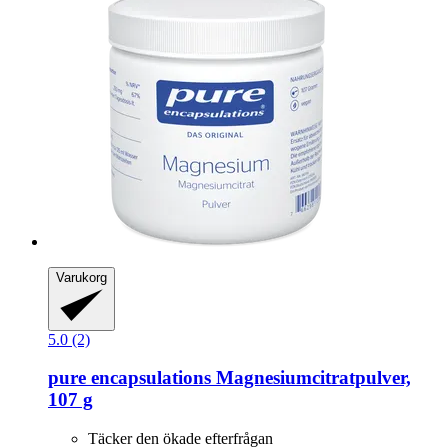
Varukorg
5.0 (2)
pure encapsulations
Magnesiumcitratpulver,
107 g
Täcker den ökade efterfrågan