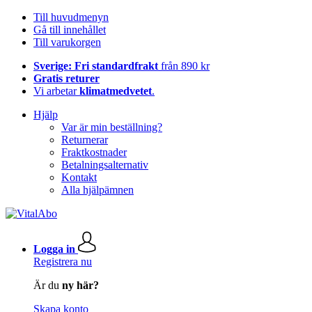
Till huvudmenyn
Gå till innehållet
Till varukorgen
Sverige: Fri standardfrakt
från 890 kr
Gratis returer
Vi arbetar
klimatmedvetet
.
Hjälp
Var är min beställning?
Returnerar
Fraktkostnader
Betalningsalternativ
Kontakt
Alla hjälpämnen
Logga in
Registrera nu
Är du
ny här?
Skapa konto