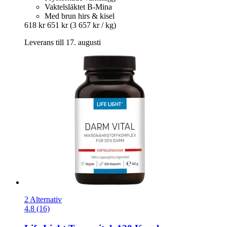
Vaktelsläktet B-Mina
Med brun hirs & kisel
618 kr
651 kr
(3 657 kr / kg)
Leverans till 17. augusti
2 Alternativ
4.8 (16)