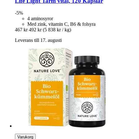
Life Light
Tarm vital, 120 Kapslar
-5%
4 aminosyror
Med zink, vitamin C, B6 & folsyra
467 kr
492 kr
(5 838 kr / kg)
Leverans till 17. augusti
Varukorg