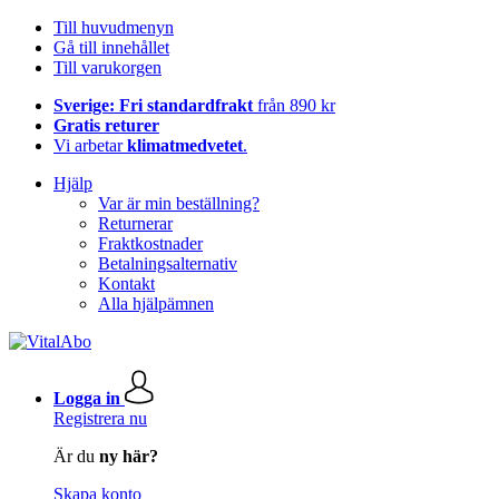
Till huvudmenyn
Gå till innehållet
Till varukorgen
Sverige: Fri standardfrakt
från 890 kr
Gratis returer
Vi arbetar
klimatmedvetet
.
Hjälp
Var är min beställning?
Returnerar
Fraktkostnader
Betalningsalternativ
Kontakt
Alla hjälpämnen
Logga in
Registrera nu
Är du
ny här?
Skapa konto