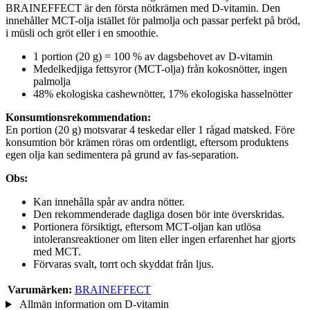
BRAINEFFECT är den första nötkrämen med D-vitamin. Den
innehåller MCT-olja istället för palmolja och passar perfekt på bröd,
i müsli och gröt eller i en smoothie.
1 portion (20 g) = 100 % av dagsbehovet av D-vitamin
Medelkedjiga fettsyror (MCT-olja) från kokosnötter, ingen
palmolja
48% ekologiska cashewnötter, 17% ekologiska hasselnötter
Konsumtionsrekommendation:
En portion (20 g) motsvarar 4 teskedar eller 1 rågad matsked. Före
konsumtion bör krämen röras om ordentligt, eftersom produktens
egen olja kan sedimentera på grund av fas-separation.
Obs:
Kan innehålla spår av andra nötter.
Den rekommenderade dagliga dosen bör inte överskridas.
Portionera försiktigt, eftersom MCT-oljan kan utlösa
intoleransreaktioner om liten eller ingen erfarenhet har gjorts
med MCT.
Förvaras svalt, torrt och skyddat från ljus.
Varumärken:
BRAINEFFECT
Allmän information om D-vitamin