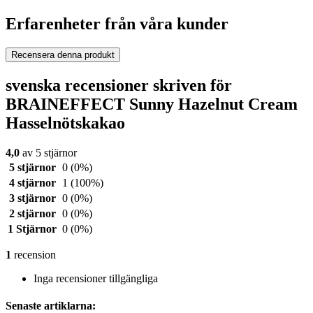
Erfarenheter från våra kunder
Recensera denna produkt
svenska recensioner skriven för
BRAINEFFECT Sunny Hazelnut Cream
Hasselnötskakao
4,0
av 5 stjärnor
5 stjärnor
0
(0%)
4 stjärnor
1
(100%)
3 stjärnor
0
(0%)
2 stjärnor
0
(0%)
1 Stjärnor
0
(0%)
1
recension
Inga recensioner tillgängliga
Senaste artiklarna: