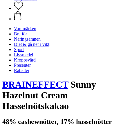
Varumärken
Bra för
Näringsämnen
Diet & gå ner i vikt
Sport
Livsmedel
Kroppsvård
Presenter
Rabatter
BRAINEFFECT
Sunny
Hazelnut Cream
Hasselnötskakao
48% cashewnötter, 17% hasselnötter