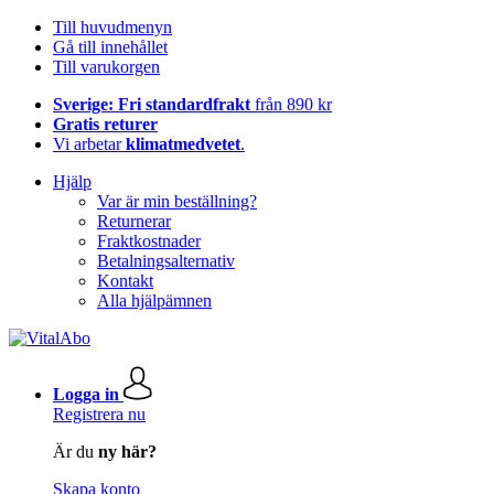
Till huvudmenyn
Gå till innehållet
Till varukorgen
Sverige: Fri standardfrakt
från 890 kr
Gratis returer
Vi arbetar
klimatmedvetet
.
Hjälp
Var är min beställning?
Returnerar
Fraktkostnader
Betalningsalternativ
Kontakt
Alla hjälpämnen
Logga in
Registrera nu
Är du
ny här?
Skapa konto