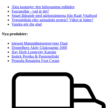
Äkta kastanjer: den hälsosamma måltiden
Fasciarullar - vad är det?
Smart åldrande med näringsämnena från Raab Vitalfood
Vegetabiliskt eller animaliskt protein? Vilket är bättre?
Vandra gör dig glad
Nya produkter:
tetesept Matsmältningsenzymer Dual
Doppelherz Aktiv Glukosamin 1000
Hay Herb Longevity Kapslar
Instick Persika & Passionsfrukt
Propolia Repairing Foot Cream