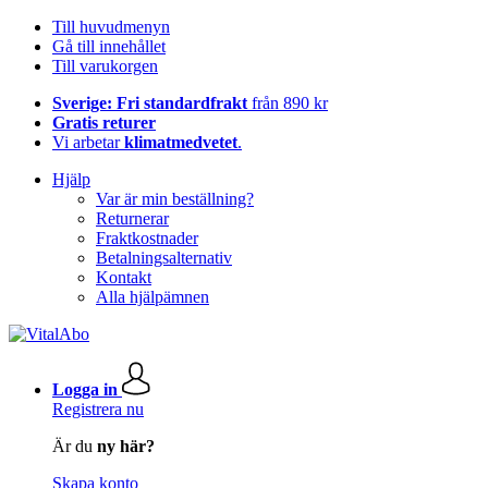
Till huvudmenyn
Gå till innehållet
Till varukorgen
Sverige: Fri standardfrakt
från 890 kr
Gratis returer
Vi arbetar
klimatmedvetet
.
Hjälp
Var är min beställning?
Returnerar
Fraktkostnader
Betalningsalternativ
Kontakt
Alla hjälpämnen
Logga in
Registrera nu
Är du
ny här?
Skapa konto