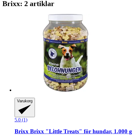
Brixx: 2 artiklar
Varukorg
5.0 (1)
Brixx
Brixx "Little Treats" för hundar, 1.000 g