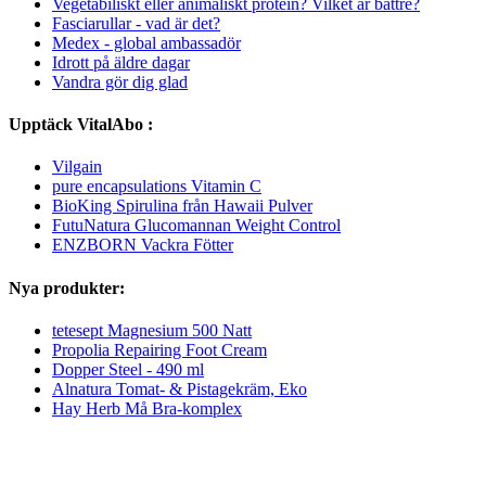
Vegetabiliskt eller animaliskt protein? Vilket är bättre?
Fasciarullar - vad är det?
Medex - global ambassadör
Idrott på äldre dagar
Vandra gör dig glad
Upptäck VitalAbo :
Vilgain
pure encapsulations Vitamin C
BioKing Spirulina från Hawaii Pulver
FutuNatura Glucomannan Weight Control
ENZBORN Vackra Fötter
Nya produkter:
tetesept Magnesium 500 Natt
Propolia Repairing Foot Cream
Dopper Steel - 490 ml
Alnatura Tomat- & Pistagekräm, Eko
Hay Herb Må Bra-komplex