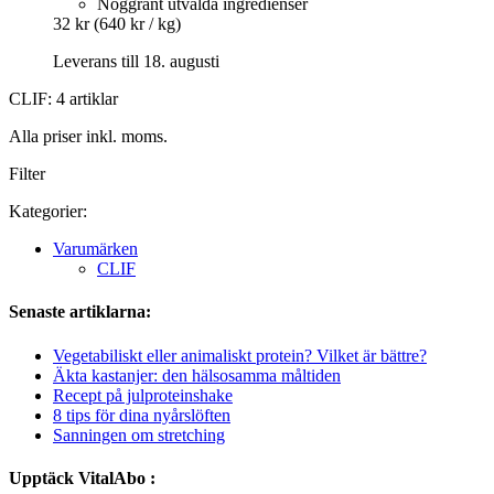
Noggrant utvalda ingredienser
32 kr
(640 kr / kg)
Leverans till 18. augusti
CLIF: 4 artiklar
Alla priser inkl. moms.
Filter
Kategorier:
Varumärken
CLIF
Senaste artiklarna:
Vegetabiliskt eller animaliskt protein? Vilket är bättre?
Äkta kastanjer: den hälsosamma måltiden
Recept på julproteinshake
8 tips för dina nyårslöften
Sanningen om stretching
Upptäck VitalAbo :