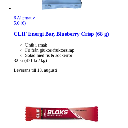
6 Alternativ
5.0 (6)
CLIF
Energi Bar, Blueberry Crisp (68 g)
Unik i smak
Fri från glukos-fruktossirap
Sötad med ris & sockerrör
32 kr
(471 kr / kg)
Leverans till 18. augusti