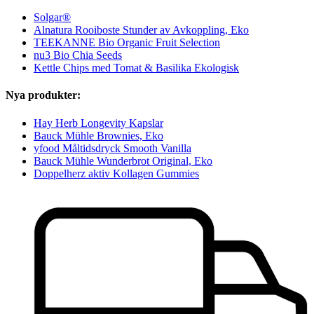
Solgar®
Alnatura Rooiboste Stunder av Avkoppling, Eko
TEEKANNE Bio Organic Fruit Selection
nu3 Bio Chia Seeds
Kettle Chips med Tomat & Basilika Ekologisk
Nya produkter:
Hay Herb Longevity Kapslar
Bauck Mühle Brownies, Eko
yfood Måltidsdryck Smooth Vanilla
Bauck Mühle Wunderbrot Original, Eko
Doppelherz aktiv Kollagen Gummies