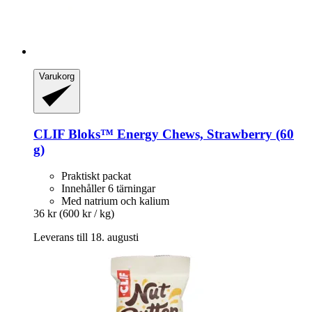
Varukorg
CLIF
Bloks™ Energy Chews, Strawberry (60
g)
Praktiskt packat
Innehåller 6 tärningar
Med natrium och kalium
36 kr
(600 kr / kg)
Leverans till 18. augusti