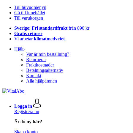
Till huvudmenyn
Gå till innehållet
Till varukorgen
Sverige: Fri standardfrakt
från 890 kr
Gratis returer
Vi arbetar
klimatmedvetet
.
Hjälp
Var är min beställning?
Returnerar
Fraktkostnader
Betalningsalternativ
Kontakt
Alla hjälpämnen
Logga in
Registrera nu
Är du
ny här?
Skapa konto