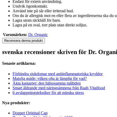
Endast för extern användning.
Undvik ögonkontakt.
Använd inte på sår eller irriterad hud.
Om du är allergisk mot en eller flera av ingredienserna ska du 
Lagra utom räckhåll för barn.
Lagra på en sval, torr plats utan direkt solljus.
Varumärken:
Dr. Organic
Recensera denna produkt
svenska recensioner skriven för Dr. Orga
Senaste artiklarna:
Förhindra sjukdomar med antiinflammatoriska kryddor
Matolja guide: vilken olja är lämplig för vad?
Äkta kastanjer: den hälsosamma måltiden
Smart åldrande med näringsämnena från Raab Vitalfood
6 avslappningstekniker för att minska stress
Nya produkter:
Dopper Original Cap