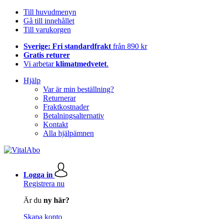
Till huvudmenyn
Gå till innehållet
Till varukorgen
Sverige: Fri standardfrakt
från 890 kr
Gratis returer
Vi arbetar
klimatmedvetet
.
Hjälp
Var är min beställning?
Returnerar
Fraktkostnader
Betalningsalternativ
Kontakt
Alla hjälpämnen
Logga in
Registrera nu
Är du
ny här?
Skapa konto