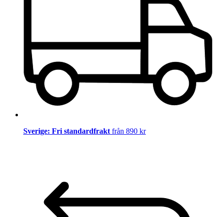
Sverige: Fri standardfrakt
från 890 kr