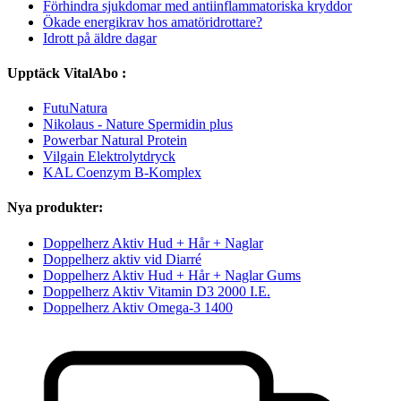
Förhindra sjukdomar med antiinflammatoriska kryddor
Ökade energikrav hos amatöridrottare?
Idrott på äldre dagar
Upptäck VitalAbo :
FutuNatura
Nikolaus - Nature Spermidin plus
Powerbar Natural Protein
Vilgain Elektrolytdryck
KAL Coenzym B-Komplex
Nya produkter:
Doppelherz Aktiv Hud + Hår + Naglar
Doppelherz aktiv vid Diarré
Doppelherz Aktiv Hud + Hår + Naglar Gums
Doppelherz Aktiv Vitamin D3 2000 I.E.
Doppelherz Aktiv Omega-3 1400