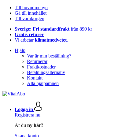
Till huvudmenyn
Gå till innehållet
Till varukorgen
Sverige: Fri standardfrakt
från 890 kr
Gratis returer
Vi arbetar
klimatmedvetet
.
Hjälp
Var är min beställning?
Returnerar
Fraktkostnader
Betalningsalternativ
Kontakt
Alla hjälpämnen
Logga in
Registrera nu
Är du
ny här?
Skapa konto