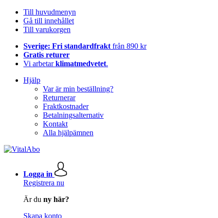
Till huvudmenyn
Gå till innehållet
Till varukorgen
Sverige: Fri standardfrakt
från 890 kr
Gratis returer
Vi arbetar
klimatmedvetet
.
Hjälp
Var är min beställning?
Returnerar
Fraktkostnader
Betalningsalternativ
Kontakt
Alla hjälpämnen
Logga in
Registrera nu
Är du
ny här?
Skapa konto