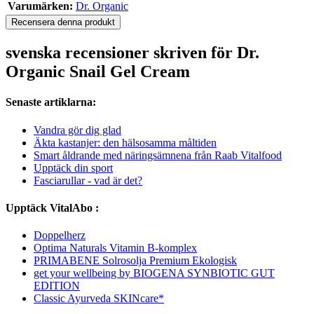
Varumärken:
Dr. Organic
Recensera denna produkt
svenska recensioner skriven för Dr.
Organic Snail Gel Cream
Senaste artiklarna:
Vandra gör dig glad
Äkta kastanjer: den hälsosamma måltiden
Smart åldrande med näringsämnena från Raab Vitalfood
Upptäck din sport
Fasciarullar - vad är det?
Upptäck VitalAbo :
Doppelherz
Optima Naturals Vitamin B-komplex
PRIMABENE Solrosolja Premium Ekologisk
get your wellbeing by BIOGENA SYNBIOTIC GUT
EDITION
Classic Ayurveda SKINcare*