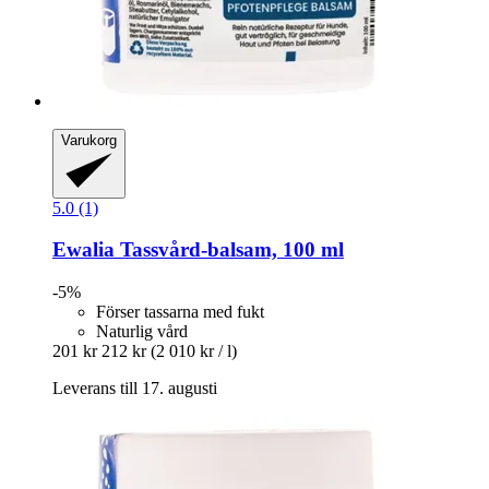
Varukorg
5.0 (1)
Ewalia
Tassvård-​balsam, 100 ml
-5%
Förser tassarna med fukt
Naturlig vård
201 kr
212 kr
(2 010 kr / l)
Leverans till 17. augusti