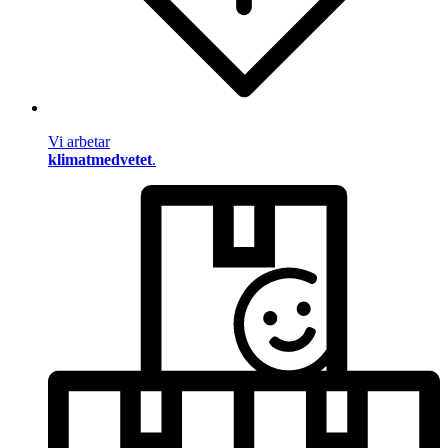
Vi arbetar
klimatmedvetet
.