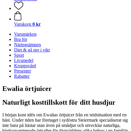
Varukorg
0 kr
Varumärken
Bra för
Näringsämnen
Diet & gå ner i vikt
Sport
Livsmedel
Kroppsvård
Presenter
Rabatter
Ewalia örtjuicer
Naturligt kosttillskott för ditt husdjur
I början kom idén om Ewalias örtjuicer från en nödsituation med en
häst. Under tiden har företaget i sydöstra Steiermark specialiserat sig
inte bara på hästar utan även på smådjur och utvecklar naturliga,
högkoncentrerade örtsafter för djurvärldens olika behov i en familjär