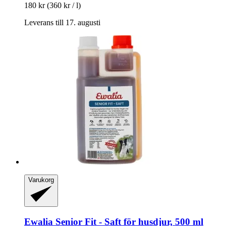
180 kr
(360 kr / l)
Leverans till 17. augusti
Varukorg
Ewalia
Senior Fit -​ Saft för husdjur, 500 ml