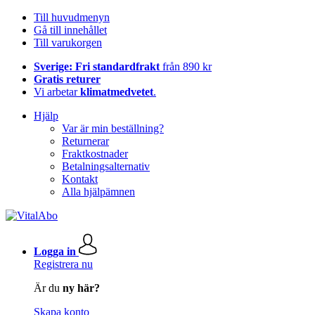
Till huvudmenyn
Gå till innehållet
Till varukorgen
Sverige: Fri standardfrakt
från 890 kr
Gratis returer
Vi arbetar
klimatmedvetet
.
Hjälp
Var är min beställning?
Returnerar
Fraktkostnader
Betalningsalternativ
Kontakt
Alla hjälpämnen
Logga in
Registrera nu
Är du
ny här?
Skapa konto