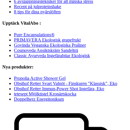
6 avslappningstekniker för att minska stress
Recept på julproteinshake
8 tips för dina nyårslöften
Upptäck VitalAbo :
Pure Encapsulations®
PRIMAVERA Ekologisk grapefrukt
Govinda Veganska Ekologiska Praliner
Cosmoveda Ansiktskräm Sandelträ
Classic Ayurveda Ingefärabitar Ekologisk
Nya produkter:
Propolia Active Shower Gel
Obsthof Retter Svart Valnöt - Finskuren "Klassisk", Eko
Obsthof Retter Immun-Power Shot Ingefära, Eko
tetesept Mjölktistel Kronärtskocka
Doppelherz Energitonikum