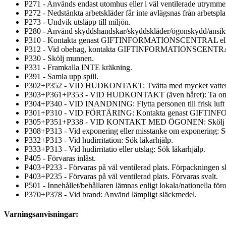
P271 - Används endast utomhus eller i väl ventilerade utrymme
P272 - Nedstänkta arbetskläder får inte avlägsnas från arbetspla
P273 - Undvik utsläpp till miljön.
P280 - Använd skyddshandskar/skyddskläder/ögonskydd/ansik
P310 - Kontakta genast GIFTINFORMATIONSCENTRAL eller
P312 - Vid obehag, kontakta GIFTINFORMATIONSCENTRA
P330 - Skölj munnen.
P331 - Framkalla INTE kräkning.
P391 - Samla upp spill.
P302+P352 - VID HUDKONTAKT: Tvätta med mycket vatte
P303+P361+P353 - VID HUDKONTAKT (även håret): Ta omedelb
P304+P340 - VID INANDNING: Flytta personen till frisk luft och 
P301+P310 - VID FÖRTÄRING: Kontakta genast GIFTINF
P305+P351+P338 - VID KONTAKT MED ÖGONEN: Skölj försiktigt m
P308+P313 - Vid exponering eller misstanke om exponering: Sö
P332+P313 - Vid hudirritation: Sök läkarhjälp.
P333+P313 - Vid hudirritatio eller utslag: Sök läkarhjälp.
P405 - Förvaras inlåst.
P403+P233 - Förvaras på väl ventilerad plats. Förpackningen ska
P403+P235 - Förvaras på väl ventilerad plats. Förvaras svalt.
P501 - Innehållet/behållaren lämnas enligt lokala/nationella för
P370+P378 - Vid brand: Använd lämpligt släckmedel.
Varningsanvisningar: