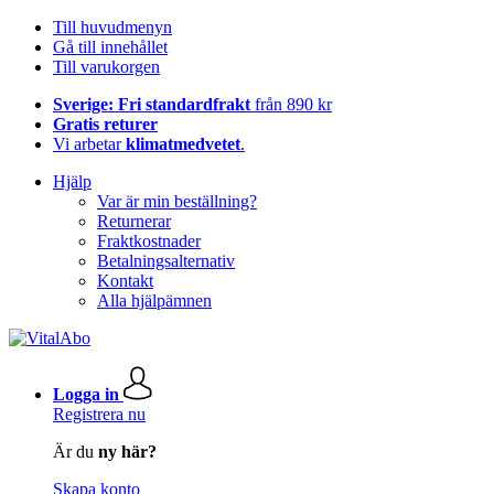
Till huvudmenyn
Gå till innehållet
Till varukorgen
Sverige: Fri standardfrakt
från 890 kr
Gratis returer
Vi arbetar
klimatmedvetet
.
Hjälp
Var är min beställning?
Returnerar
Fraktkostnader
Betalningsalternativ
Kontakt
Alla hjälpämnen
Logga in
Registrera nu
Är du
ny här?
Skapa konto