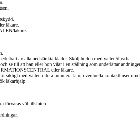
n.
tsen.
tskydd.
 läkare.
LEN/läkare.
n.
art av alla nedstänkta kläder. Skölj huden med vatten/duscha.
se till att han eller hon vilar i en ställning som underlättar andninge
ORMATIONSCENTRAL eller läkare.
ed vatten i flera minuter. Ta ur eventuella kontaktlinser omdet går
k läkarhjälp.
 förvaras väl tillsluten.
ordningar.