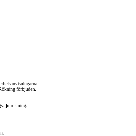
kerhetsanvisningarna.
. Rökning förbjuden.
s- ]utrustning.
en.