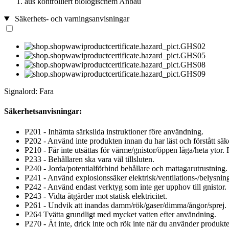
aus kontrolliert biologischem Anbau
Säkerhets- och varningsanvisningar
Signalord: Fara
Säkerhetsanvisningar:
P201 - Inhämta särksilda instruktioner före användning.
P202 - Använd inte produkten innan du har läst och förstått sä
P210 - Får inte utsättas för värme/gnistor/öppen låga/heta ytor
P233 - Behållaren ska vara väl tillsluten.
P240 - Jorda/potentialförbind behållare och mattagarutrustning.
P241 - Använd explosionssäker elektrisk/ventilations-/belysning
P242 - Använd endast verktyg som inte ger upphov till gnistor.
P243 - Vidta åtgärder mot statisk elektricitet.
P261 - Undvik att inandas damm/rök/gaser/dimma/ångor/sprej.
P264 Tvätta grundligt med mycket vatten efter användning.
P270 - Ät inte, drick inte och rök inte när du använder produkt