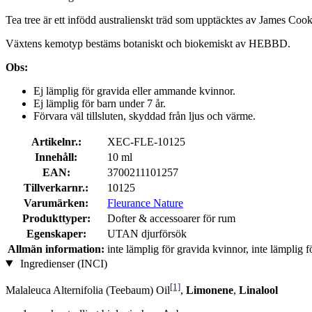
Tea tree är ett infödd australienskt träd som upptäcktes av James Coo
Växtens kemotyp bestäms botaniskt och biokemiskt av HEBBD.
Obs:
Ej lämplig för gravida eller ammande kvinnor.
Ej lämplig för barn under 7 år.
Förvara väl tillsluten, skyddad från ljus och värme.
Artikelnr.:
XEC-FLE-10125
Innehåll:
10 ml
EAN:
3700211101257
Tillverkarnr.:
10125
Varumärken:
Fleurance Nature
Produkttyper:
Dofter & accessoarer för rum
Egenskaper:
UTAN djurförsök
Allmän information:
inte lämplig för gravida kvinnor, inte lämplig
Ingredienser (INCI)
[1]
Malaleuca Alternifolia (Teebaum) Oil
,
Limonene
,
Linalool