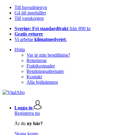
Till huvudmenyn
Gå till innehållet
Till varukorgen
Sverige: Fri standardfrakt
från 890 kr
Gratis returer
Vi arbetar
klimatmedvetet
.
Hjälp
Var är min beställning?
Returnerar
Fraktkostnader
Betalningsalternativ
Kontakt
Alla hjälpämnen
Logga in
Registrera nu
Är du
ny här?
Skapa konto