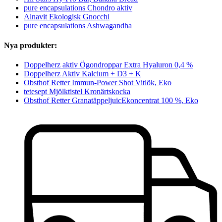
pure encapsulations Chondro aktiv
Alnavit Ekologisk Gnocchi
pure encapsulations Ashwagandha
Nya produkter:
Doppelherz aktiv Ögondroppar Extra Hyaluron 0,4 %
Doppelherz Aktiv Kalcium + D3 + K
Obsthof Retter Immun-Power Shot Vitlök, Eko
tetesept Mjölktistel Kronärtskocka
Obsthof Retter GranatäppeljuicEkoncentrat 100 %, Eko