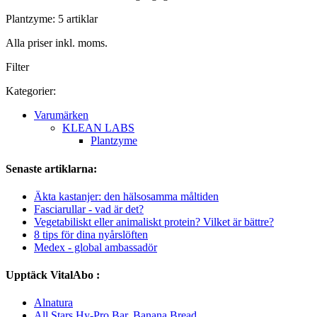
Plantzyme: 5 artiklar
Alla priser inkl. moms.
Filter
Kategorier:
Varumärken
KLEAN LABS
Plantzyme
Senaste artiklarna:
Äkta kastanjer: den hälsosamma måltiden
Fasciarullar - vad är det?
Vegetabiliskt eller animaliskt protein? Vilket är bättre?
8 tips för dina nyårslöften
Medex - global ambassadör
Upptäck VitalAbo :
Alnatura
All Stars Hy-Pro Bar, Banana Bread