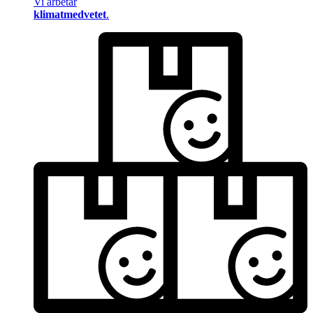
Vi arbetar
klimatmedvetet
.