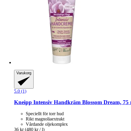
Varukorg
5.0 (1)
Kneipp
Intensiv Handkräm Blossom Dream, 75 
Speciellt för torr hud
Rikt magnoliaextrakt
Vårdande oljekomplex
36 kr
(480 kr / l)