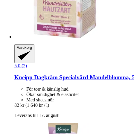
Varukorg
5.0 (2)
Kneipp
Dagkräm Specialvård Mandelblomma, 
För torr & känslig hud
Ökar smidighet & elasticitet
Med sheasmör
82 kr
(1 640 kr / l)
Leverans till 17. augusti