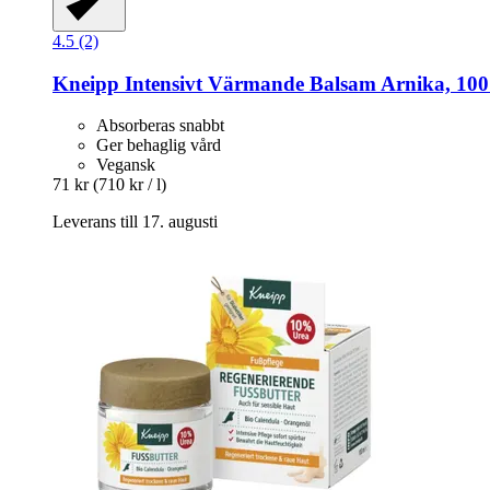
4.5 (2)
Kneipp
Intensivt Värmande Balsam Arnika, 100
Absorberas snabbt
Ger behaglig vård
Vegansk
71 kr
(710 kr / l)
Leverans till 17. augusti