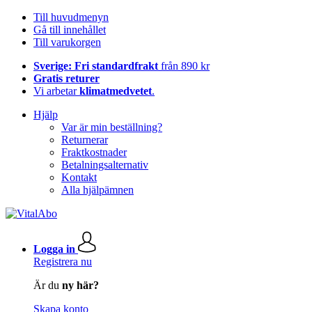
Till huvudmenyn
Gå till innehållet
Till varukorgen
Sverige: Fri standardfrakt
från 890 kr
Gratis returer
Vi arbetar
klimatmedvetet
.
Hjälp
Var är min beställning?
Returnerar
Fraktkostnader
Betalningsalternativ
Kontakt
Alla hjälpämnen
Logga in
Registrera nu
Är du
ny här?
Skapa konto