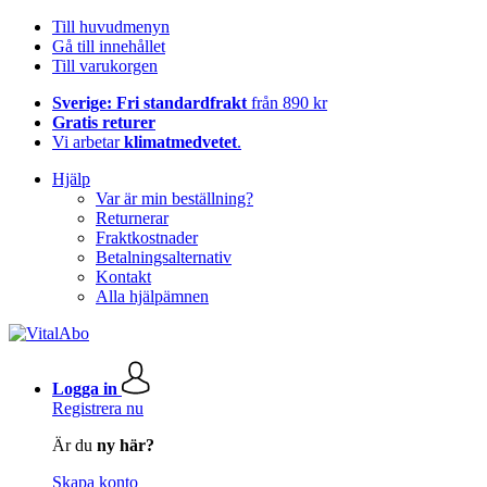
Till huvudmenyn
Gå till innehållet
Till varukorgen
Sverige: Fri standardfrakt
från 890 kr
Gratis returer
Vi arbetar
klimatmedvetet
.
Hjälp
Var är min beställning?
Returnerar
Fraktkostnader
Betalningsalternativ
Kontakt
Alla hjälpämnen
Logga in
Registrera nu
Är du
ny här?
Skapa konto