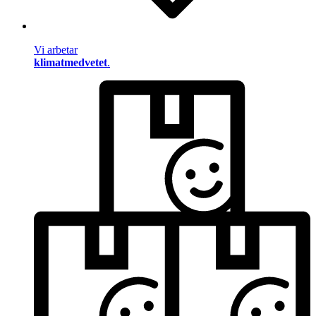
Vi arbetar
klimatmedvetet
.