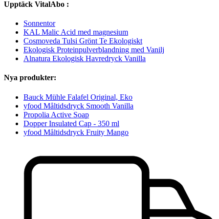
Upptäck VitalAbo :
Sonnentor
KAL Malic Acid med magnesium
Cosmoveda Tulsi Grönt Te Ekologiskt
Ekologisk Proteinpulverblandning med Vanilj
Alnatura Ekologisk Havredryck Vanilla
Nya produkter:
Bauck Mühle Falafel Original, Eko
yfood Måltidsdryck Smooth Vanilla
Propolia Active Soap
Dopper Insulated Cap - 350 ml
yfood Måltidsdryck Fruity Mango