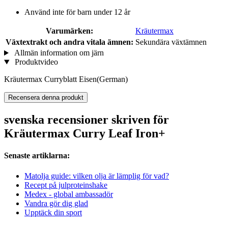
Använd inte för barn under 12 år
Varumärken:
Kräutermax
Växtextrakt och andra vitala ämnen:
Sekundära växtämnen
Allmän information om järn
Produktvideo
Kräutermax Curryblatt Eisen(German)
Recensera denna produkt
svenska recensioner skriven för
Kräutermax Curry Leaf Iron+
Senaste artiklarna:
Matolja guide: vilken olja är lämplig för vad?
Recept på julproteinshake
Medex - global ambassadör
Vandra gör dig glad
Upptäck din sport