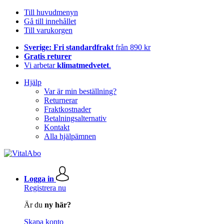
Till huvudmenyn
Gå till innehållet
Till varukorgen
Sverige: Fri standardfrakt
från 890 kr
Gratis returer
Vi arbetar
klimatmedvetet
.
Hjälp
Var är min beställning?
Returnerar
Fraktkostnader
Betalningsalternativ
Kontakt
Alla hjälpämnen
Logga in
Registrera nu
Är du
ny här?
Skapa konto