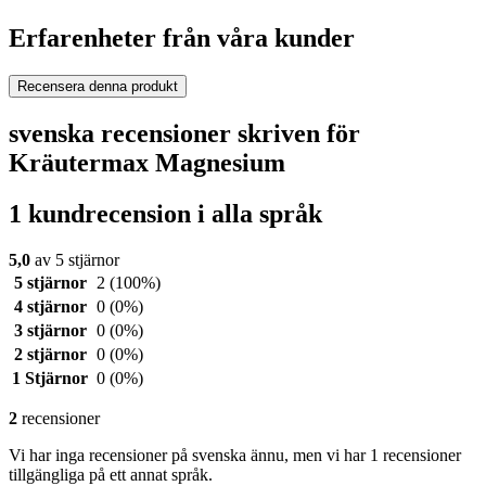
Erfarenheter från våra kunder
Recensera denna produkt
svenska recensioner skriven för
Kräutermax Magnesium
1 kundrecension i alla språk
5,0
av 5 stjärnor
5 stjärnor
2
(100%)
4 stjärnor
0
(0%)
3 stjärnor
0
(0%)
2 stjärnor
0
(0%)
1 Stjärnor
0
(0%)
2
recensioner
Vi har inga recensioner på svenska ännu, men vi har 1 recensioner
tillgängliga på ett annat språk.