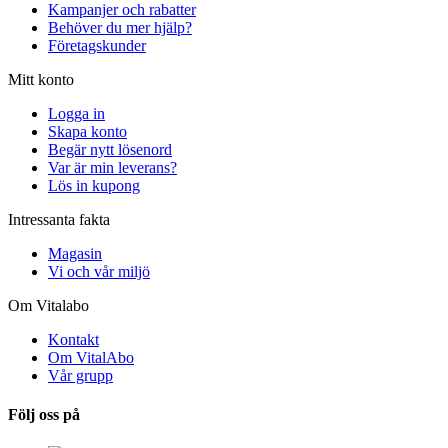
Kampanjer och rabatter
Behöver du mer hjälp?
Företagskunder
Mitt konto
Logga in
Skapa konto
Begär nytt lösenord
Var är min leverans?
Lös in kupong
Intressanta fakta
Magasin
Vi och vår miljö
Om Vitalabo
Kontakt
Om VitalAbo
Vår grupp
Följ oss på