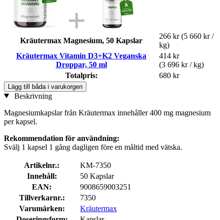
266 kr
(5 660 kr /
Kräutermax Magnesium, 50 Kapslar
kg)
Kräutermax Vitamin D3+K2 Veganska
414 kr
Droppar, 50 ml
(3 696 kr / kg)
Totalpris:
680 kr
Lägg till båda i varukorgen
Beskrivning
Magnesiumkapslar från Kräutermax innehåller 400 mg magnesium
per kapsel.
Rekommendation för användning:
Svälj 1 kapsel 1 gång dagligen före en måltid med vätska.
Artikelnr.:
KM-7350
Innehåll:
50 Kapslar
EAN:
9008659003251
Tillverkarnr.:
7350
Varumärken:
Kräutermax
Doseringsform:
Kapslar