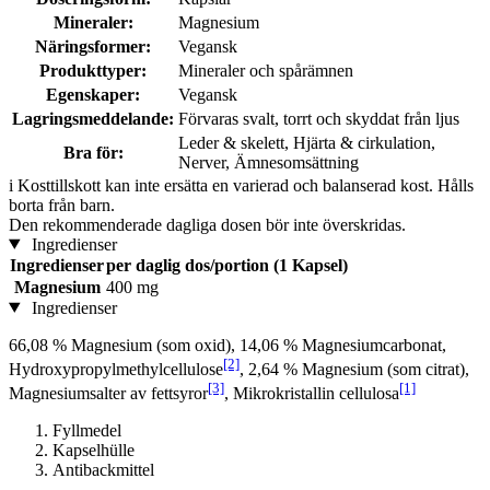
Mineraler:
Magnesium
Näringsformer:
Vegansk
Produkttyper:
Mineraler och spårämnen
Egenskaper:
Vegansk
Lagringsmeddelande:
Förvaras svalt, torrt och skyddat från ljus
Leder & skelett, Hjärta & cirkulation,
Bra för:
Nerver, Ämnesomsättning
i
Kosttillskott kan inte ersätta en varierad och balanserad kost. Hålls
borta från barn.
Den rekommenderade dagliga dosen bör inte överskridas.
Ingredienser
Ingredienser
per daglig dos/portion (1 Kapsel)
Magnesium
400 mg
Ingredienser
66,08 % Magnesium (som oxid), 14,06 % Magnesiumcarbonat,
[2]
Hydroxypropylmethylcellulose
, 2,64 % Magnesium (som citrat),
[3]
[1]
Magnesiumsalter av fettsyror
, Mikrokristallin cellulosa
Fyllmedel
Kapselhülle
Antibackmittel