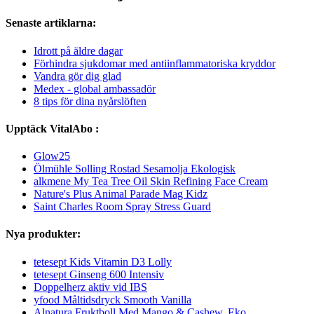
Senaste artiklarna:
Idrott på äldre dagar
Förhindra sjukdomar med antiinflammatoriska kryddor
Vandra gör dig glad
Medex - global ambassadör
8 tips för dina nyårslöften
Upptäck VitalAbo :
Glow25
Ölmühle Solling Rostad Sesamolja Ekologisk
alkmene My Tea Tree Oil Skin Refining Face Cream
Nature's Plus Animal Parade Mag Kidz
Saint Charles Room Spray Stress Guard
Nya produkter:
tetesept Kids Vitamin D3 Lolly
tetesept Ginseng 600 Intensiv
Doppelherz aktiv vid IBS
yfood Måltidsdryck Smooth Vanilla
Alnatura Fruktboll Med Mango & Cashew, Eko