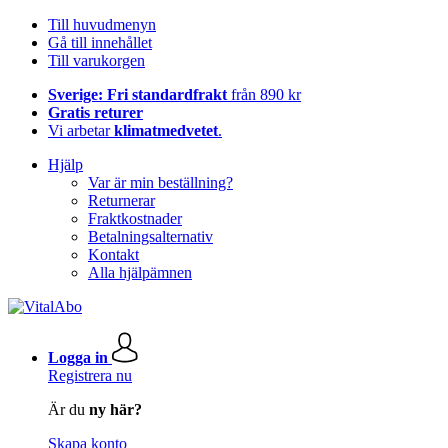
Till huvudmenyn
Gå till innehållet
Till varukorgen
Sverige: Fri standardfrakt
från 890 kr
Gratis returer
Vi arbetar
klimatmedvetet
.
Hjälp
Var är min beställning?
Returnerar
Fraktkostnader
Betalningsalternativ
Kontakt
Alla hjälpämnen
Logga in
Registrera nu
Är du
ny här?
Skapa konto