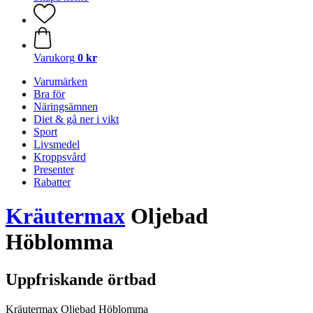
Varukorg
0 kr
Varumärken
Bra för
Näringsämnen
Diet & gå ner i vikt
Sport
Livsmedel
Kroppsvård
Presenter
Rabatter
Kräutermax
Oljebad
Höblomma
Uppfriskande örtbad
Kräutermax Oljebad Höblomma