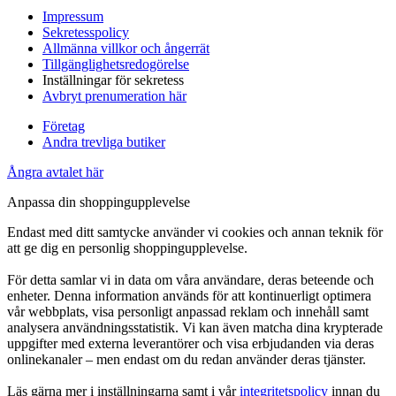
Impressum
Sekretesspolicy
Allmänna villkor och ångerrät
Tillgänglighetsredogörelse
Inställningar för sekretess
Avbryt prenumeration här
Företag
Andra trevliga butiker
Ångra avtalet här
Anpassa din shoppingupplevelse
Endast med ditt samtycke använder vi cookies och annan teknik för
att ge dig en personlig shoppingupplevelse.
För detta samlar vi in data om våra användare, deras beteende och
enheter. Denna information används för att kontinuerligt optimera
vår webbplats, visa personligt anpassad reklam och innehåll samt
analysera användningsstatistik. Vi kan även matcha dina krypterade
uppgifter med externa leverantörer och visa erbjudanden via deras
onlinekanaler – men endast om du redan använder deras tjänster.
Läs gärna mer i inställningarna samt i vår
integritetspolicy
innan du