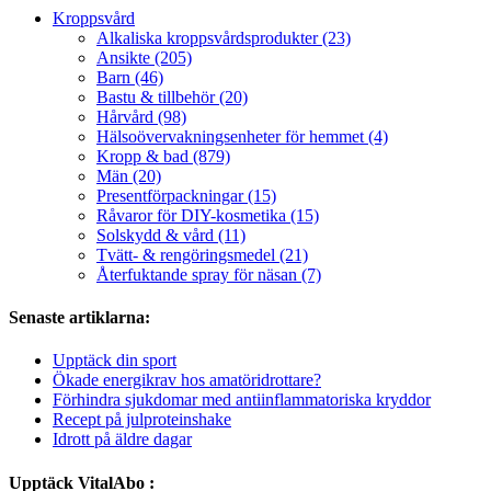
Kroppsvård
Alkaliska kroppsvårdsprodukter (23)
Ansikte (205)
Barn (46)
Bastu & tillbehör (20)
Hårvård (98)
Hälsoövervakningsenheter för hemmet (4)
Kropp & bad (879)
Män (20)
Presentförpackningar (15)
Råvaror för DIY-kosmetika (15)
Solskydd & vård (11)
Tvätt- & rengöringsmedel (21)
Återfuktande spray för näsan (7)
Senaste artiklarna:
Upptäck din sport
Ökade energikrav hos amatöridrottare?
Förhindra sjukdomar med antiinflammatoriska kryddor
Recept på julproteinshake
Idrott på äldre dagar
Upptäck VitalAbo :