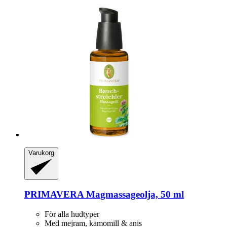
Varukorg
PRIMAVERA
Magmassageolja, 50 ml
För alla hudtyper
Med mejram, kamomill & anis