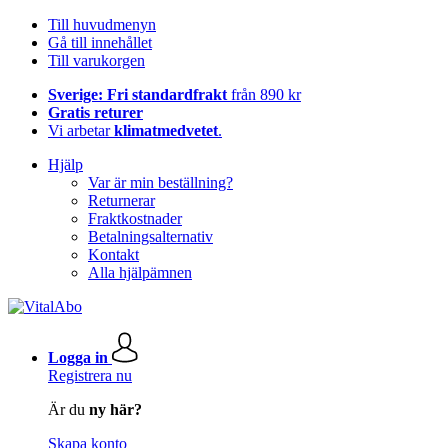
Till huvudmenyn
Gå till innehållet
Till varukorgen
Sverige: Fri standardfrakt
från 890 kr
Gratis returer
Vi arbetar
klimatmedvetet
.
Hjälp
Var är min beställning?
Returnerar
Fraktkostnader
Betalningsalternativ
Kontakt
Alla hjälpämnen
Logga in
Registrera nu
Är du
ny här?
Skapa konto