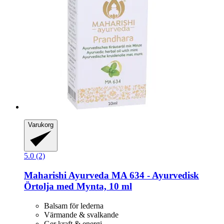
Varukorg
5.0 (2)
Maharishi Ayurveda
MA 634 -​ Ayurvedisk
Örtolja med Mynta, 10 ml
Balsam för lederna
Värmande & svalkande
Ger kraft & energi