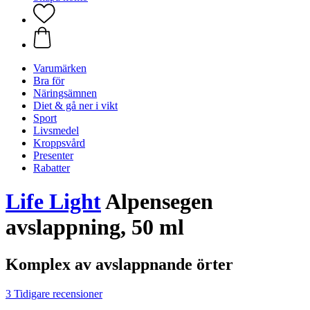
Varumärken
Bra för
Näringsämnen
Diet & gå ner i vikt
Sport
Livsmedel
Kroppsvård
Presenter
Rabatter
Life Light
Alpensegen
avslappning, 50 ml
Komplex av avslappnande örter
3 Tidigare recensioner