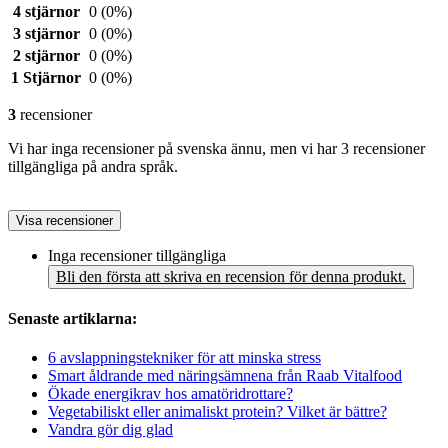
4 stjärnor
0
(0%)
3 stjärnor
0
(0%)
2 stjärnor
0
(0%)
1 Stjärnor
0
(0%)
3
recensioner
Vi har inga recensioner på svenska ännu, men vi har 3 recensioner
tillgängliga på andra språk.
Visa recensioner
Inga recensioner tillgängliga
Bli den första att skriva en recension för denna produkt.
Senaste artiklarna:
6 avslappningstekniker för att minska stress
Smart åldrande med näringsämnena från Raab Vitalfood
Ökade energikrav hos amatöridrottare?
Vegetabiliskt eller animaliskt protein? Vilket är bättre?
Vandra gör dig glad