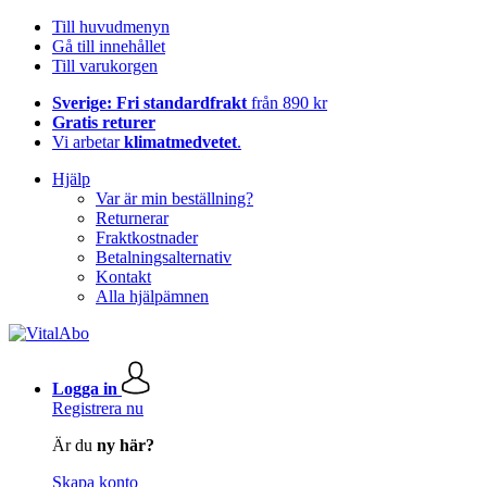
Till huvudmenyn
Gå till innehållet
Till varukorgen
Sverige: Fri standardfrakt
från 890 kr
Gratis returer
Vi arbetar
klimatmedvetet
.
Hjälp
Var är min beställning?
Returnerar
Fraktkostnader
Betalningsalternativ
Kontakt
Alla hjälpämnen
Logga in
Registrera nu
Är du
ny här?
Skapa konto