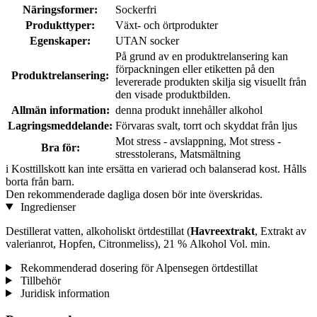
Näringsformer:
Sockerfri
Produkttyper:
Växt- och örtprodukter
Egenskaper:
UTAN socker
På grund av en produktrelansering kan
förpackningen eller etiketten på den
Produktrelansering:
levererade produkten skilja sig visuellt från
den visade produktbilden.
Allmän information:
denna produkt innehåller alkohol
Lagringsmeddelande:
Förvaras svalt, torrt och skyddat från ljus
Mot stress - avslappning, Mot stress -
Bra för:
stresstolerans, Matsmältning
i
Kosttillskott kan inte ersätta en varierad och balanserad kost. Hålls
borta från barn.
Den rekommenderade dagliga dosen bör inte överskridas.
Ingredienser
Destillerat vatten, alkoholiskt örtdestillat (
Havreextrakt
, Extrakt av
valerianrot, Hopfen, Citronmeliss), 21 % Alkohol Vol. min.
Rekommenderad dosering för Alpensegen örtdestillat
Tillbehör
Juridisk information