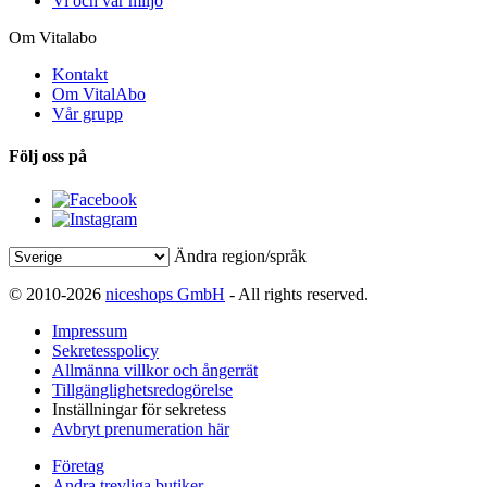
Vi och vår miljö
Om Vitalabo
Kontakt
Om VitalAbo
Vår grupp
Följ oss på
Ändra region/språk
© 2010-2026
niceshops GmbH
- All rights reserved.
Impressum
Sekretesspolicy
Allmänna villkor och ångerrät
Tillgänglighetsredogörelse
Inställningar för sekretess
Avbryt prenumeration här
Företag
Andra trevliga butiker