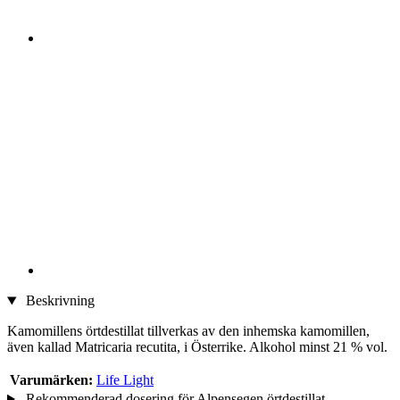
Beskrivning
Kamomillens örtdestillat tillverkas av den inhemska kamomillen,
även kallad Matricaria recutita, i Österrike. Alkohol minst 21 % vol.
Varumärken:
Life Light
Rekommenderad dosering för Alpensegen örtdestillat