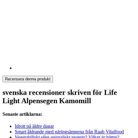
Recensera denna produkt
svenska recensioner skriven för Life
Light Alpensegen Kamomill
Senaste artiklarna:
Idrott på äldre dagar
Smart åldrande med näringsämnena från Raab Vitalfood
Vegetabiliskt eller animaliskt protein? Vilket är bättre?