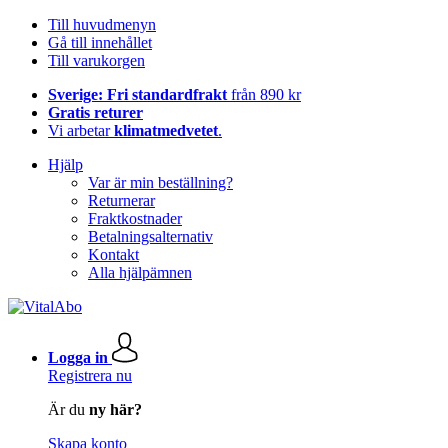
Till huvudmenyn
Gå till innehållet
Till varukorgen
Sverige: Fri standardfrakt
från 890 kr
Gratis returer
Vi arbetar
klimatmedvetet
.
Hjälp
Var är min beställning?
Returnerar
Fraktkostnader
Betalningsalternativ
Kontakt
Alla hjälpämnen
Logga in
Registrera nu
Är du
ny här?
Skapa konto