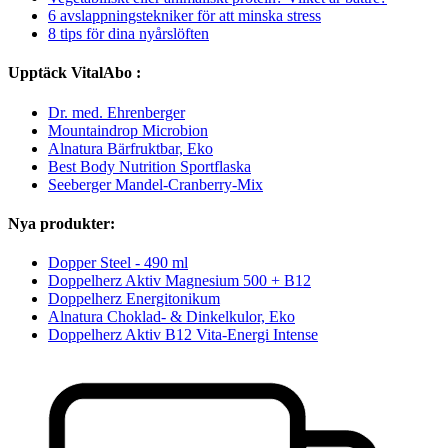
6 avslappningstekniker för att minska stress
8 tips för dina nyårslöften
Upptäck VitalAbo :
Dr. med. Ehrenberger
Mountaindrop Microbion
Alnatura Bärfruktbar, Eko
Best Body Nutrition Sportflaska
Seeberger Mandel-Cranberry-Mix
Nya produkter:
Dopper Steel - 490 ml
Doppelherz Aktiv Magnesium 500 + B12
Doppelherz Energitonikum
Alnatura Choklad- & Dinkelkulor, Eko
Doppelherz Aktiv B12 Vita-Energi Intense