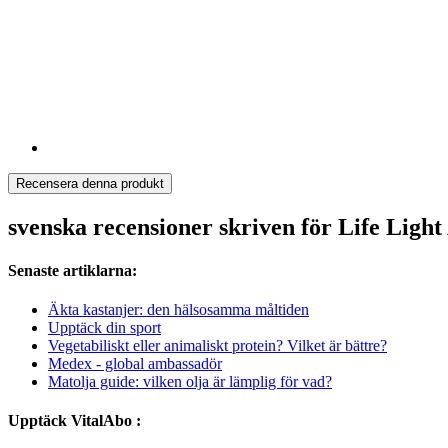
Recensera denna produkt
svenska recensioner skriven för Life Light
Senaste artiklarna:
Äkta kastanjer: den hälsosamma måltiden
Upptäck din sport
Vegetabiliskt eller animaliskt protein? Vilket är bättre?
Medex - global ambassadör
Matolja guide: vilken olja är lämplig för vad?
Upptäck VitalAbo :