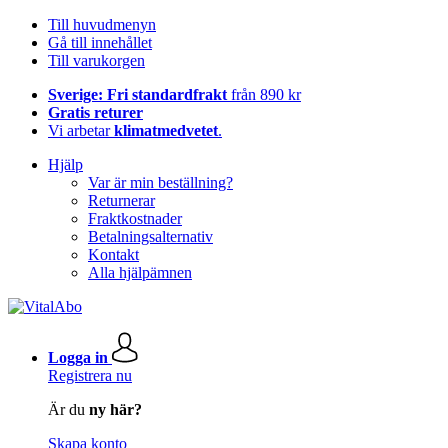
Till huvudmenyn
Gå till innehållet
Till varukorgen
Sverige: Fri standardfrakt
från 890 kr
Gratis returer
Vi arbetar
klimatmedvetet
.
Hjälp
Var är min beställning?
Returnerar
Fraktkostnader
Betalningsalternativ
Kontakt
Alla hjälpämnen
Logga in
Registrera nu
Är du
ny här?
Skapa konto