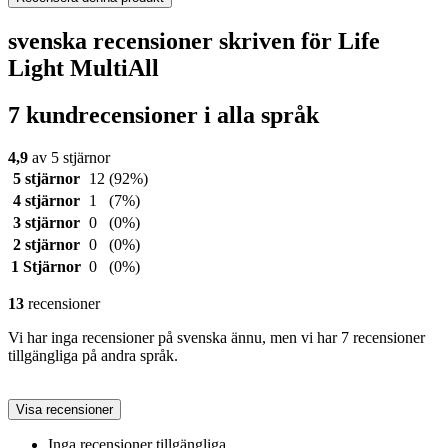
svenska recensioner skriven för Life
Light MultiAll
7 kundrecensioner i alla språk
4,9
av 5 stjärnor
5 stjärnor
12
(92%)
4 stjärnor
1
(7%)
3 stjärnor
0
(0%)
2 stjärnor
0
(0%)
1 Stjärnor
0
(0%)
13
recensioner
Vi har inga recensioner på svenska ännu, men vi har 7 recensioner
tillgängliga på andra språk.
Visa recensioner
Inga recensioner tillgängliga