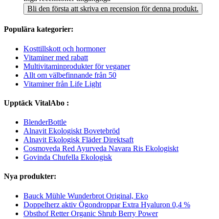
Bli den första att skriva en recension för denna produkt.
Populära kategorier:
Kosttillskott och hormoner
Vitaminer med rabatt
Multivitaminprodukter för veganer
Allt om välbefinnande från 50
Vitaminer från Life Light
Upptäck VitalAbo :
BlenderBottle
Alnavit Ekologiskt Bovetebröd
Alnavit Ekologisk Fläder Direktsaft
Cosmoveda Red Ayurveda Navara Ris Ekologiskt
Govinda Chufella Ekologisk
Nya produkter:
Bauck Mühle Wunderbrot Original, Eko
Doppelherz aktiv Ögondroppar Extra Hyaluron 0,4 %
Obsthof Retter Organic Shrub Berry Power