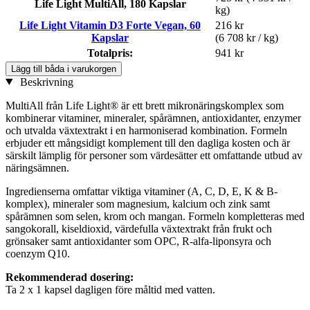
Life Light MultiAll, 180 Kapslar
kg)
Life Light Vitamin D3 Forte Vegan, 60
216 kr
Kapslar
(6 708 kr / kg)
Totalpris:
941 kr
Lägg till båda i varukorgen
Beskrivning
MultiAll från Life Light® är ett brett mikronäringskomplex som
kombinerar vitaminer, mineraler, spårämnen, antioxidanter, enzymer
och utvalda växtextrakt i en harmoniserad kombination. Formeln
erbjuder ett mångsidigt komplement till den dagliga kosten och är
särskilt lämplig för personer som värdesätter ett omfattande utbud av
näringsämnen.
Ingredienserna omfattar viktiga vitaminer (A, C, D, E, K & B-
komplex), mineraler som magnesium, kalcium och zink samt
spårämnen som selen, krom och mangan. Formeln kompletteras med
sangokorall, kiseldioxid, värdefulla växtextrakt från frukt och
grönsaker samt antioxidanter som OPC, R-alfa-liponsyra och
coenzym Q10.
Rekommenderad dosering:
Ta 2 x 1 kapsel dagligen före måltid med vatten.