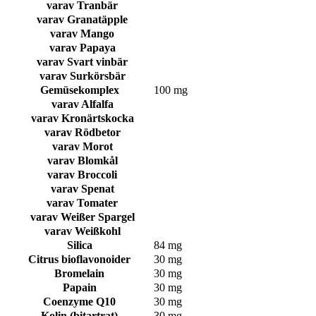
varav Tranbär
varav Granatäpple
varav Mango
varav Papaya
varav Svart vinbär
varav Surkörsbär
Gemüsekomplex
100 mg
varav Alfalfa
varav Kronärtskocka
varav Rödbetor
varav Morot
varav Blomkål
varav Broccoli
varav Spenat
varav Tomater
varav Weißer Spargel
varav Weißkohl
Silica
84 mg
Citrus bioflavonoider
30 mg
Bromelain
30 mg
Papain
30 mg
Coenzyme Q10
30 mg
Kolin (bitartrat)
30 mg