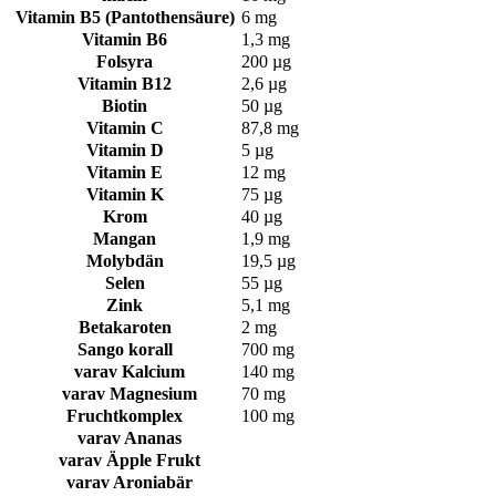
Vitamin B5 (Pantothensäure)
6 mg
Vitamin B6
1,3 mg
Folsyra
200 µg
Vitamin B12
2,6 µg
Biotin
50 µg
Vitamin C
87,8 mg
Vitamin D
5 µg
Vitamin E
12 mg
Vitamin K
75 µg
Krom
40 µg
Mangan
1,9 mg
Molybdän
19,5 µg
Selen
55 µg
Zink
5,1 mg
Betakaroten
2 mg
Sango korall
700 mg
varav Kalcium
140 mg
varav Magnesium
70 mg
Fruchtkomplex
100 mg
varav Ananas
varav Äpple Frukt
varav Aroniabär