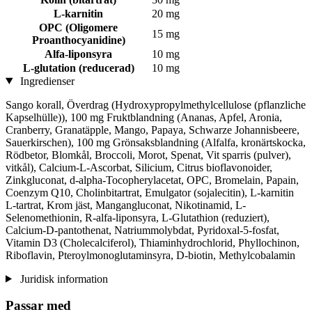
L-karnitin
20 mg
OPC (Oligomere
15 mg
Proanthocyanidine)
Alfa-liponsyra
10 mg
L-glutation (reducerad)
10 mg
Ingredienser
Sango korall, Överdrag (Hydroxypropylmethylcellulose (pflanzliche
Kapselhülle)), 100 mg Fruktblandning (Ananas, Apfel, Aronia,
Cranberry, Granatäpple, Mango, Papaya, Schwarze Johannisbeere,
Sauerkirschen), 100 mg Grönsaksblandning (Alfalfa, kronärtskocka,
Rödbetor, Blomkål, Broccoli, Morot, Spenat, Vit sparris (pulver),
vitkål), Calcium-L-Ascorbat, Silicium, Citrus bioflavonoider,
Zinkgluconat, d-alpha-Tocopherylacetat, OPC, Bromelain, Papain,
Coenzym Q10, Cholinbitartrat, Emulgator (sojalecitin), L-karnitin
L-tartrat, Krom jäst, Mangangluconat, Nikotinamid, L-
Selenomethionin, R-alfa-liponsyra, L-Glutathion (reduziert),
Calcium-D-pantothenat, Natriummolybdat, Pyridoxal-5-fosfat,
Vitamin D3 (Cholecalciferol), Thiaminhydrochlorid, Phyllochinon,
Riboflavin, Pteroylmonoglutaminsyra, D-biotin, Methylcobalamin
Juridisk information
Passar med