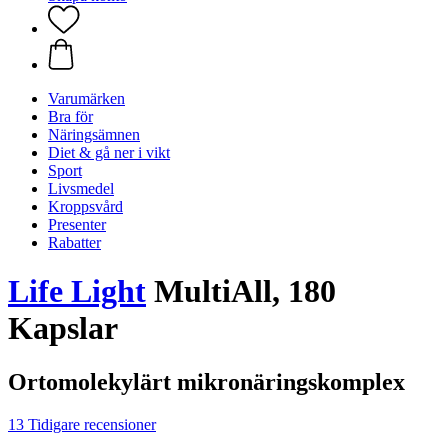
Varumärken
Bra för
Näringsämnen
Diet & gå ner i vikt
Sport
Livsmedel
Kroppsvård
Presenter
Rabatter
Life Light
MultiAll, 180
Kapslar
Ortomolekylärt mikronäringskomplex
13 Tidigare recensioner