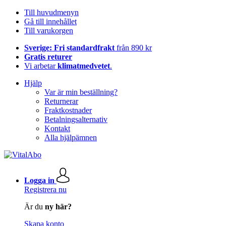
Till huvudmenyn
Gå till innehållet
Till varukorgen
Sverige: Fri standardfrakt
från 890 kr
Gratis returer
Vi arbetar
klimatmedvetet
.
Hjälp
Var är min beställning?
Returnerar
Fraktkostnader
Betalningsalternativ
Kontakt
Alla hjälpämnen
Logga in
Registrera nu
Är du
ny här?
Skapa konto