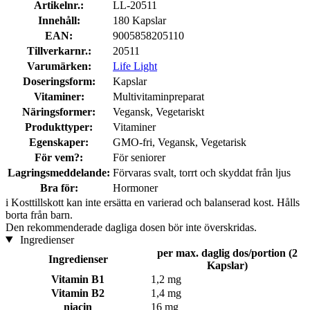
Artikelnr.:
LL-20511
Innehåll:
180 Kapslar
EAN:
9005858205110
Tillverkarnr.:
20511
Varumärken:
Life Light
Doseringsform:
Kapslar
Vitaminer:
Multivitaminpreparat
Näringsformer:
Vegansk, Vegetariskt
Produkttyper:
Vitaminer
Egenskaper:
GMO-fri, Vegansk, Vegetarisk
För vem?:
För seniorer
Lagringsmeddelande:
Förvaras svalt, torrt och skyddat från ljus
Bra för:
Hormoner
i
Kosttillskott kan inte ersätta en varierad och balanserad kost. Hålls
borta från barn.
Den rekommenderade dagliga dosen bör inte överskridas.
Ingredienser
per max. daglig dos/portion (2
Ingredienser
Kapslar)
Vitamin B1
1,2 mg
Vitamin B2
1,4 mg
niacin
16 mg