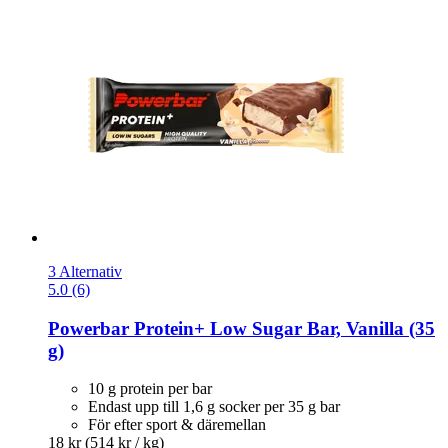
3 Alternativ
5.0 (6)
Powerbar
Protein+ Low Sugar Bar, Vanilla (35
g)
10 g protein per bar
Endast upp till 1,6 g socker per 35 g bar
För efter sport & däremellan
18 kr
(514 kr / kg)