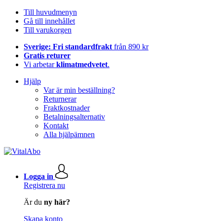
Till huvudmenyn
Gå till innehållet
Till varukorgen
Sverige: Fri standardfrakt
från 890 kr
Gratis returer
Vi arbetar
klimatmedvetet
.
Hjälp
Var är min beställning?
Returnerar
Fraktkostnader
Betalningsalternativ
Kontakt
Alla hjälpämnen
Logga in
Registrera nu
Är du
ny här?
Skapa konto