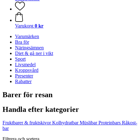
Varukorg
0 kr
Varumärken
Bra för
Näringsämnen
Diet & gå ner i vikt
Sport
Livsmedel
Kroppsvård
Presenter
Rabatter
Barer för resan
Handla efter kategorier
Fruktbarer & fruktskivor
Kolhydratbar
Müslibar
Proteinbars
Råkost-
bar
Filtrera och sortera