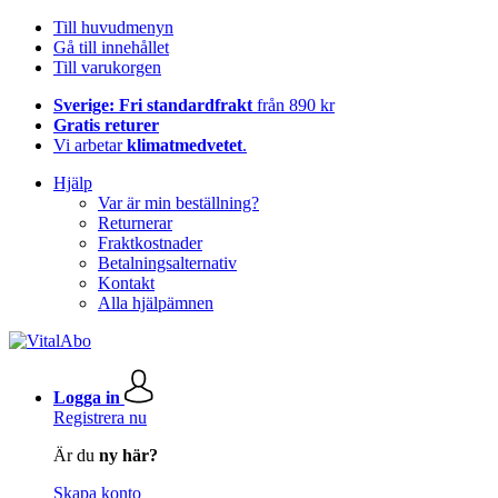
Till huvudmenyn
Gå till innehållet
Till varukorgen
Sverige: Fri standardfrakt
från 890 kr
Gratis returer
Vi arbetar
klimatmedvetet
.
Hjälp
Var är min beställning?
Returnerar
Fraktkostnader
Betalningsalternativ
Kontakt
Alla hjälpämnen
Logga in
Registrera nu
Är du
ny här?
Skapa konto