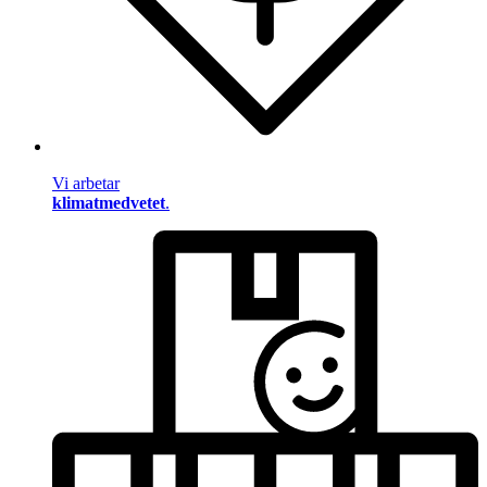
Vi arbetar
klimatmedvetet
.