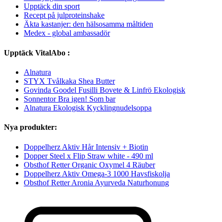
Upptäck din sport
Recept på julproteinshake
Äkta kastanjer: den hälsosamma måltiden
Medex - global ambassadör
Upptäck VitalAbo :
Alnatura
STYX Tvålkaka Shea Butter
Govinda Goodel Fusilli Bovete & Linfrö Ekologisk
Sonnentor Bra igen! Som bar
Alnatura Ekologisk Kycklingnudelsoppa
Nya produkter:
Doppelherz Aktiv Hår Intensiv + Biotin
Dopper Steel x Flip Straw white - 490 ml
Obsthof Retter Organic Oxymel 4 Räuber
Doppelherz Aktiv Omega-3 1000 Havsfiskolja
Obsthof Retter Aronia Ayurveda Naturhonung