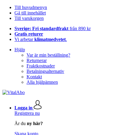
Till huvudmenyn
Gå till innehållet
Till varukorgen
Sverige: Fri standardfrakt
från 890 kr
Gratis returer
Vi arbetar
klimatmedvetet
.
Hjälp
Var är min beställning?
Returnerar
Fraktkostnader
Betalningsalternativ
Kontakt
Alla hjälpämnen
Logga in
Registrera nu
Är du
ny här?
Skapa konto