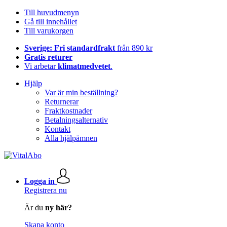
Till huvudmenyn
Gå till innehållet
Till varukorgen
Sverige: Fri standardfrakt
från 890 kr
Gratis returer
Vi arbetar
klimatmedvetet
.
Hjälp
Var är min beställning?
Returnerar
Fraktkostnader
Betalningsalternativ
Kontakt
Alla hjälpämnen
Logga in
Registrera nu
Är du
ny här?
Skapa konto