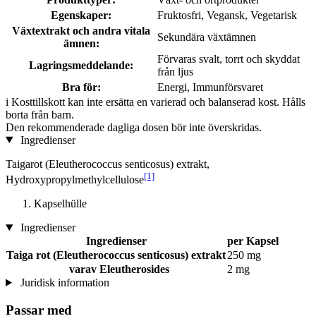
Egenskaper:
Fruktosfri, Vegansk, Vegetarisk
Växtextrakt och andra vitala
Sekundära växtämnen
ämnen:
Förvaras svalt, torrt och skyddat
Lagringsmeddelande:
från ljus
Bra för:
Energi, Immunförsvaret
i
Kosttillskott kan inte ersätta en varierad och balanserad kost. Hålls
borta från barn.
Den rekommenderade dagliga dosen bör inte överskridas.
Ingredienser
Taigarot (Eleutherococcus senticosus) extrakt,
[1]
Hydroxypropylmethylcellulose
Kapselhülle
Ingredienser
Ingredienser
per Kapsel
Taiga rot (Eleutherococcus senticosus) extrakt
250 mg
varav Eleutherosides
2 mg
Juridisk information
Passar med