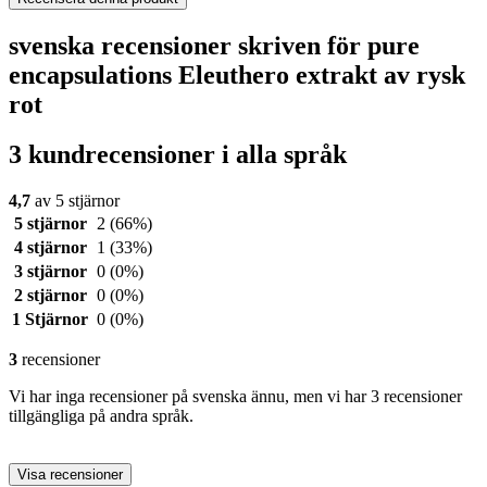
svenska recensioner skriven för pure
encapsulations Eleuthero extrakt av rysk
rot
3 kundrecensioner i alla språk
4,7
av 5 stjärnor
5 stjärnor
2
(66%)
4 stjärnor
1
(33%)
3 stjärnor
0
(0%)
2 stjärnor
0
(0%)
1 Stjärnor
0
(0%)
3
recensioner
Vi har inga recensioner på svenska ännu, men vi har 3 recensioner
tillgängliga på andra språk.
Visa recensioner