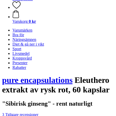
Varukorg
0 kr
Varumärken
Bra för
Näringsämnen
Diet & gå ner i vikt
Sport
Livsmedel
Kroppsvård
Presenter
Rabatter
pure encapsulations
Eleuthero
extrakt av rysk rot, 60 kapslar
"Sibirisk ginseng" - rent naturligt
3 Tidigare recensioner