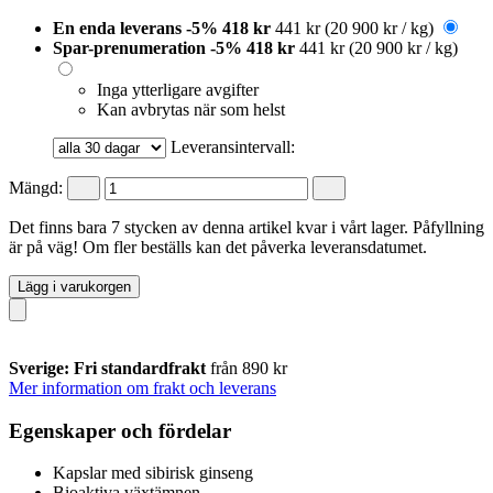
En enda leverans
-5%
418 kr
441 kr
(20 900 kr / kg)
Spar-prenumeration
-5%
418 kr
441 kr
(20 900 kr / kg)
Inga ytterligare avgifter
Kan avbrytas när som helst
Leveransintervall:
Mängd:
Det finns bara 7 stycken av denna artikel kvar i vårt lager. Påfyllning
är på väg! Om fler beställs kan det påverka leveransdatumet.
Lägg i varukorgen
Sverige: Fri standardfrakt
från 890 kr
Mer information om frakt och leverans
Egenskaper och fördelar
Kapslar med sibirisk ginseng
Bioaktiva växtämnen