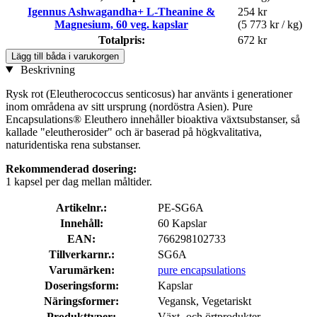
Igennus Ashwagandha+ L-Theanine &
254 kr
Magnesium, 60 veg. kapslar
(5 773 kr / kg)
Totalpris:
672 kr
Lägg till båda i varukorgen
Beskrivning
Rysk rot (Eleutherococcus senticosus) har använts i generationer
inom områdena av sitt ursprung (nordöstra Asien). Pure
Encapsulations® Eleuthero innehåller bioaktiva växtsubstanser, så
kallade "eleutherosider" och är baserad på högkvalitativa,
naturidentiska rena substanser.
Rekommenderad dosering:
1 kapsel per dag mellan måltider.
Artikelnr.:
PE-SG6A
Innehåll:
60 Kapslar
EAN:
766298102733
Tillverkarnr.:
SG6A
Varumärken:
pure encapsulations
Doseringsform:
Kapslar
Näringsformer:
Vegansk, Vegetariskt
Produkttyper:
Växt- och örtprodukter