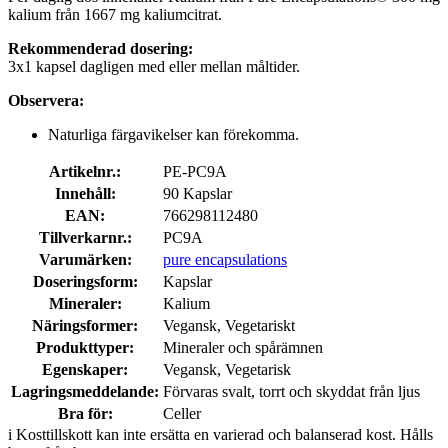
kalium från 1667 mg kaliumcitrat.
Rekommenderad dosering:
3x1 kapsel dagligen med eller mellan måltider.
Observera:
Naturliga färgavikelser kan förekomma.
Artikelnr.:
PE-PC9A
Innehåll:
90 Kapslar
EAN:
766298112480
Tillverkarnr.:
PC9A
Varumärken:
pure encapsulations
Doseringsform:
Kapslar
Mineraler:
Kalium
Näringsformer:
Vegansk, Vegetariskt
Produkttyper:
Mineraler och spårämnen
Egenskaper:
Vegansk, Vegetarisk
Lagringsmeddelande:
Förvaras svalt, torrt och skyddat från ljus
Bra för:
Celler
i
Kosttillskott kan inte ersätta en varierad och balanserad kost. Hålls