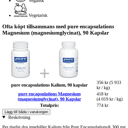
Vegansk
Vegetarisk
Ofta köpt tillsammans med pure encapsulations
Magnesium (magnesiumglycinat), 90 Kapslar
356 kr
(5 933
pure encapsulations Kalium, 90 kapslar
kr / kg)
pure encapsulations Magnesium
418 kr
(magnesiumglycinat), 90 Kapslar
(4 019 kr / kg)
Totalpris:
774 kr
Lägg till båda i varukorgen
Beskrivning
Per daglig dos innehåller Kalium från Pure Encapsulations® 300 mg