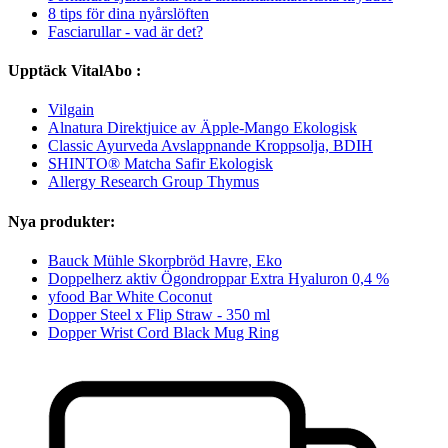
8 tips för dina nyårslöften
Fasciarullar - vad är det?
Upptäck VitalAbo :
Vilgain
Alnatura Direktjuice av Äpple-Mango Ekologisk
Classic Ayurveda Avslappnande Kroppsolja, BDIH
SHINTO® Matcha Safir Ekologisk
Allergy Research Group Thymus
Nya produkter:
Bauck Mühle Skorpbröd Havre, Eko
Doppelherz aktiv Ögondroppar Extra Hyaluron 0,4 %
yfood Bar White Coconut
Dopper Steel x Flip Straw - 350 ml
Dopper Wrist Cord Black Mug Ring