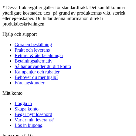
* Dessa fraktavgifter gäller för standardfrakt. Det kan tillkomma
ytterligare kostnader, t.ex. på grund av produkternas vikt, storlek
eller egenskaper. Du hittar denna information direkt i
produktbeskrivningen.
Hjälp och support
Göra en beställning
Frakt och leverans
Returer & återbetalningar
Betalningsalternativ
Så här använder du ditt konto
Kampanjer och rabatter
Behöver du mer hjälp?
Företagskunder
Mitt konto
Logga in
Skapa konto
Begär nytt lösenord
Var är min leverans?
Lös in kupong
Intressanta fakta