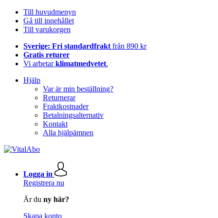
Till huvudmenyn
Gå till innehållet
Till varukorgen
Sverige: Fri standardfrakt
från 890 kr
Gratis returer
Vi arbetar
klimatmedvetet
.
Hjälp
Var är min beställning?
Returnerar
Fraktkostnader
Betalningsalternativ
Kontakt
Alla hjälpämnen
Logga in
Registrera nu
Är du
ny här?
Skapa konto