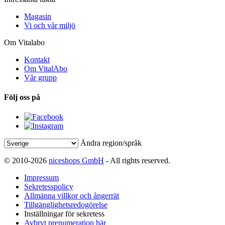
Magasin
Vi och vår miljö
Om Vitalabo
Kontakt
Om VitalAbo
Vår grupp
Följ oss på
Ändra region/språk
© 2010-2026
niceshops GmbH
- All rights reserved.
Impressum
Sekretesspolicy
Allmänna villkor och ångerrät
Tillgänglighetsredogörelse
Inställningar för sekretess
Avbryt prenumeration här