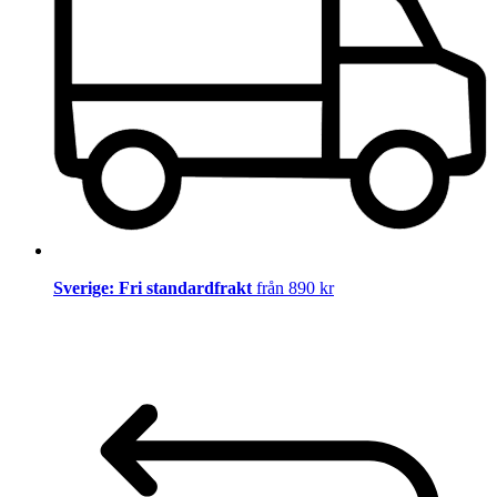
Sverige: Fri standardfrakt
från 890 kr