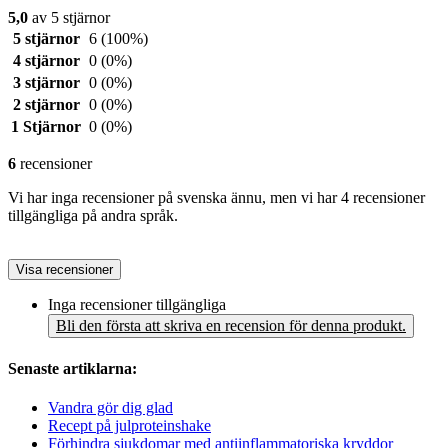
5,0
av 5 stjärnor
5 stjärnor
6
(100%)
4 stjärnor
0
(0%)
3 stjärnor
0
(0%)
2 stjärnor
0
(0%)
1 Stjärnor
0
(0%)
6
recensioner
Vi har inga recensioner på svenska ännu, men vi har 4 recensioner
tillgängliga på andra språk.
Visa recensioner
Inga recensioner tillgängliga
Bli den första att skriva en recension för denna produkt.
Senaste artiklarna:
Vandra gör dig glad
Recept på julproteinshake
Förhindra sjukdomar med antiinflammatoriska kryddor