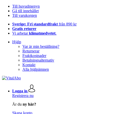
Till huvudmenyn
Gå till innehållet
Till varukorgen
Sverige: Fri standardfrakt
från 890 kr
Gratis returer
Vi arbetar
klimatmedvetet
.
Hjälp
Var är min beställning?
Returnerar
Fraktkostnader
Betalningsalternativ
Kontakt
Alla hjälpämnen
Logga in
Registrera nu
Är du
ny här?
Skapa konto