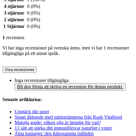
4 stjärnor
0
(0%)
3 stjärnor
0
(0%)
2 stjärnor
0
(0%)
1 Stjärnor
0
(0%)
1
recension
Vi har inga recensioner på svenska ännu, men vi har 1 recensioner
tillgängliga på ett annat språk.
Visa recensioner
Inga recensioner tillgängliga
Bli den första att skriva en recension för denna produkt.
Senaste artiklarna:
Upptäck din sport
Smart åldrande med näringsämnena från Raab Vitalfood
Matolja guide: vilken olja är lämplig för vad?
13 sätt att stärka ditt immunförsvar naturligt i vinter
Äkta kastanjer: den hälsosamma måltiden