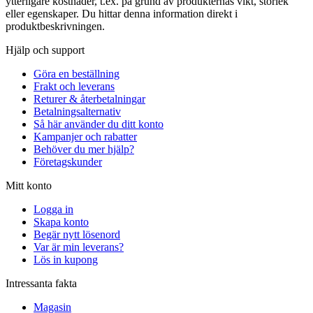
ytterligare kostnader, t.ex. på grund av produkternas vikt, storlek
eller egenskaper. Du hittar denna information direkt i
produktbeskrivningen.
Hjälp och support
Göra en beställning
Frakt och leverans
Returer & återbetalningar
Betalningsalternativ
Så här använder du ditt konto
Kampanjer och rabatter
Behöver du mer hjälp?
Företagskunder
Mitt konto
Logga in
Skapa konto
Begär nytt lösenord
Var är min leverans?
Lös in kupong
Intressanta fakta
Magasin