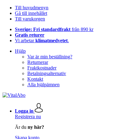
Till huvudmenyn
Gå till innehållet
Till varukorgen
Sverige: Fri standardfrakt
från 890 kr
Gratis returer
Vi arbetar
klimatmedvetet
.
Hjälp
Var är min beställning?
Returnerar
Fraktkostnader
Betalningsalternativ
Kontakt
Alla hjälpämnen
Logga in
Registrera nu
Är du
ny här?
Skapa konto