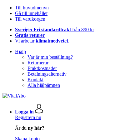
Till huvudmenyn
Gå till innehållet
Till varukorgen
Sverige: Fri standardfrakt
från 890 kr
Gratis returer
Vi arbetar
klimatmedvetet
.
Hjälp
Var är min beställning?
Returnerar
Fraktkostnader
Betalningsalternativ
Kontakt
Alla hjälpämnen
Logga in
Registrera nu
Är du
ny här?
Skapa konto