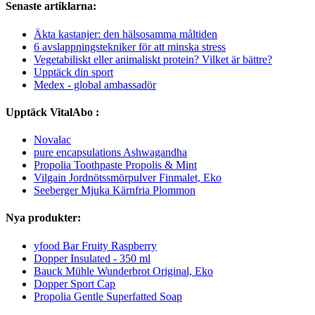
Senaste artiklarna:
Äkta kastanjer: den hälsosamma måltiden
6 avslappningstekniker för att minska stress
Vegetabiliskt eller animaliskt protein? Vilket är bättre?
Upptäck din sport
Medex - global ambassadör
Upptäck VitalAbo :
Novalac
pure encapsulations Ashwagandha
Propolia Toothpaste Propolis & Mint
Vilgain Jordnötssmörpulver Finmalet, Eko
Seeberger Mjuka Kärnfria Plommon
Nya produkter:
yfood Bar Fruity Raspberry
Dopper Insulated - 350 ml
Bauck Mühle Wunderbrot Original, Eko
Dopper Sport Cap
Propolia Gentle Superfatted Soap