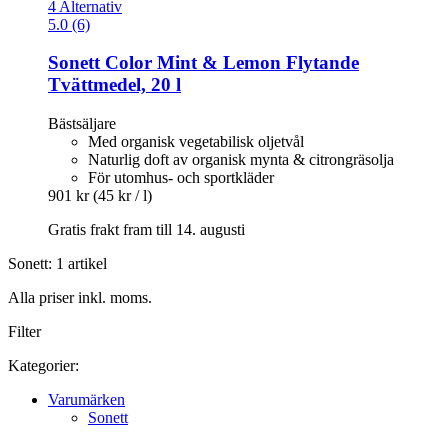
4 Alternativ
5.0 (6)
Sonett
Color Mint & Lemon Flytande
Tvättmedel, 20 l
Bästsäljare
Med organisk vegetabilisk oljetvål
Naturlig doft av organisk mynta & citrongräsolja
För utomhus- och sportkläder
901 kr
(45 kr / l)
Gratis frakt fram till 14. augusti
Sonett: 1 artikel
Alla priser inkl. moms.
Filter
Kategorier:
Varumärken
Sonett