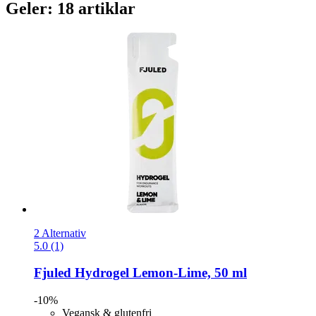
Geler: 18 artiklar
2 Alternativ
5.0 (1)
Fjuled
Hydrogel Lemon-​Lime, 50 ml
-10%
Vegansk & glutenfri