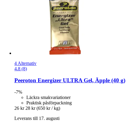
4 Alternativ
4.8 (8)
Peeroton
Energizer ULTRA Gel, Äpple (40 g)
-7%
Läckra smakvariationer
Praktisk påsförpackning
26 kr
28 kr
(650 kr / kg)
Leverans till 17. augusti