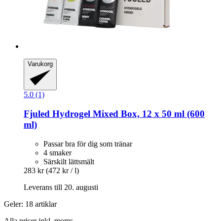
Varukorg
5.0 (1)
Fjuled
Hydrogel Mixed Box, 12 x 50 ml (600
ml)
Passar bra för dig som tränar
4 smaker
Särskilt lättsmält
283 kr
(472 kr / l)
Leverans till 20. augusti
Geler: 18 artiklar
Alla priser inkl. moms.