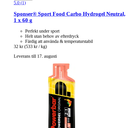
5.0 (1)
Sponser® Sport Food
Carbo Hydrogel Neutral,
1 x 60 g
Perfekt under sport
Helt utan behov av efterdryck
Färdig att använda & temperaturstabil
32 kr
(533 kr / kg)
Leverans till 17. augusti