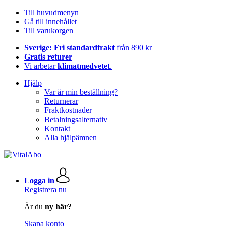
Till huvudmenyn
Gå till innehållet
Till varukorgen
Sverige: Fri standardfrakt
från 890 kr
Gratis returer
Vi arbetar
klimatmedvetet
.
Hjälp
Var är min beställning?
Returnerar
Fraktkostnader
Betalningsalternativ
Kontakt
Alla hjälpämnen
Logga in
Registrera nu
Är du
ny här?
Skapa konto