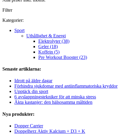
Filter
Kategorier:
Sport
Uthållighet & Energi
Elektrolyter (38)
Geler (18)
Koffein (5)
Pre Workout Booster (23)
Senaste artiklarna:
Idrott på äldre dagar
Förhindra sjukdomar med antiinflammatoriska kryddor
Upptäck din sport
6 avslappningstekniker för att minska stress
Äkta kastanjer: den hälsosamma måltiden
Nya produkter:
Dopper Carrier
Doppelherz Aktiv Kalcium + D3 + K