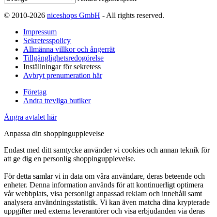
© 2010-2026
niceshops GmbH
- All rights reserved.
Impressum
Sekretesspolicy
Allmänna villkor och ångerrät
Tillgänglighetsredogörelse
Inställningar för sekretess
Avbryt prenumeration här
Företag
Andra trevliga butiker
Ångra avtalet här
Anpassa din shoppingupplevelse
Endast med ditt samtycke använder vi cookies och annan teknik för
att ge dig en personlig shoppingupplevelse.
För detta samlar vi in data om våra användare, deras beteende och
enheter. Denna information används för att kontinuerligt optimera
vår webbplats, visa personligt anpassad reklam och innehåll samt
analysera användningsstatistik. Vi kan även matcha dina krypterade
uppgifter med externa leverantörer och visa erbjudanden via deras