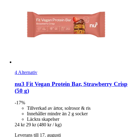
4 Alternativ
nu3
Fit Vegan Protein Bar, Strawberry Crisp
(50 g)
-17%
Tillverkad av ärtor, solrosor & ris
Innehåller mindre än 2 g socker
Läckra skapelser
24 kr
29 kr
(480 kr / kg)
Leverans till 17. augusti