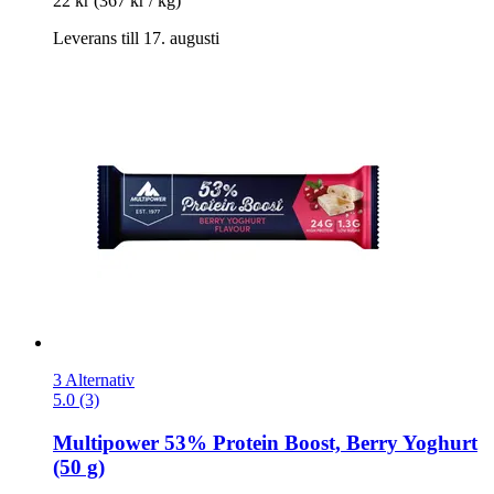
22 kr
(367 kr / kg)
Leverans till 17. augusti
3 Alternativ
5.0 (3)
Multipower
53% Protein Boost, Berry Yoghurt
(50 g)