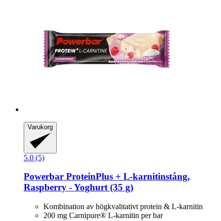
Varukorg
5.0 (5)
Powerbar
ProteinPlus + L-​karnitinstång,
Raspberry -​ Yoghurt (35 g)
Kombination av högkvalitativt protein & L-karnitin
200 mg Carnipure® L-karnitin per bar