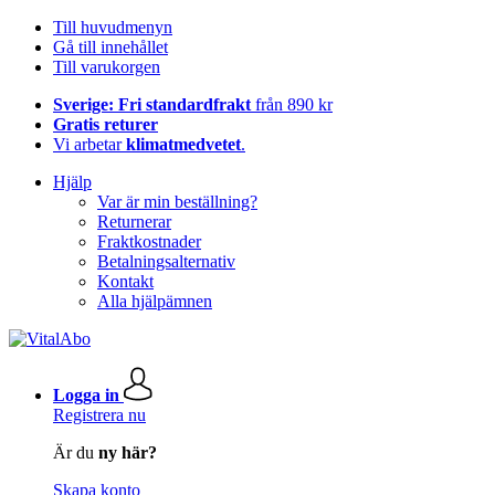
Till huvudmenyn
Gå till innehållet
Till varukorgen
Sverige: Fri standardfrakt
från 890 kr
Gratis returer
Vi arbetar
klimatmedvetet
.
Hjälp
Var är min beställning?
Returnerar
Fraktkostnader
Betalningsalternativ
Kontakt
Alla hjälpämnen
Logga in
Registrera nu
Är du
ny här?
Skapa konto