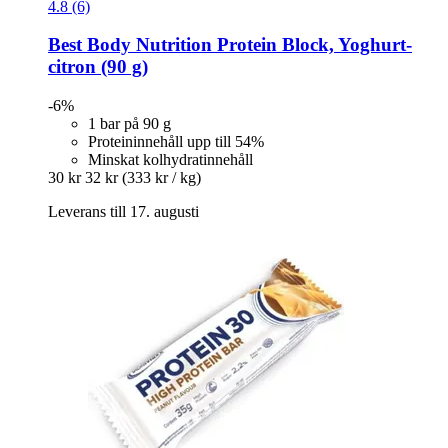
4.8 (6)
Best Body Nutrition
Protein Block, Yoghurt-​
citron (90 g)
-6%
1 bar på 90 g
Proteininnehåll upp till 54%
Minskat kolhydratinnehåll
30 kr
32 kr
(333 kr / kg)
Leverans till 17. augusti