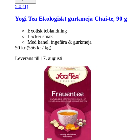
5.0 (1)
Yogi Tea
Ekologiskt gurkmeja Chai-​te, 90 g
Exotisk teblandning
Läcker smak
Med kanel, ingefära & gurkmeja
50 kr
(556 kr / kg)
Leverans till 17. augusti