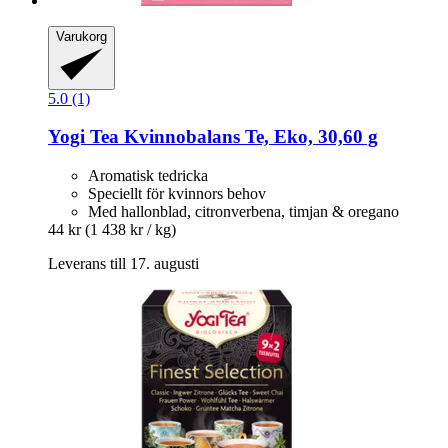
Varukorg
5.0 (1)
Yogi Tea
Kvinnobalans Te, Eko, 30,60 g
Aromatisk tedricka
Speciellt för kvinnors behov
Med hallonblad, citronverbena, timjan & oregano
44 kr
(1 438 kr / kg)
Leverans till 17. augusti