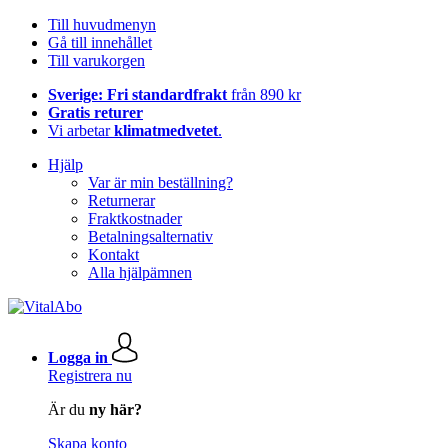
Till huvudmenyn
Gå till innehållet
Till varukorgen
Sverige: Fri standardfrakt
från 890 kr
Gratis returer
Vi arbetar
klimatmedvetet
.
Hjälp
Var är min beställning?
Returnerar
Fraktkostnader
Betalningsalternativ
Kontakt
Alla hjälpämnen
Logga in
Registrera nu
Är du
ny här?
Skapa konto