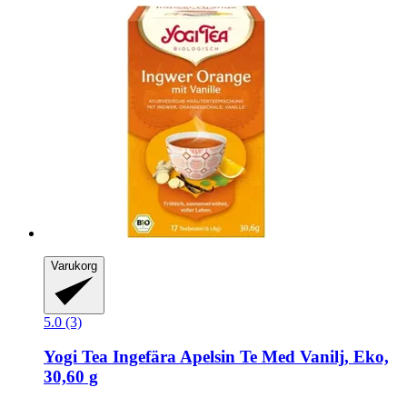
Varukorg
5.0 (3)
Yogi Tea
Ingefära Apelsin Te Med Vanilj, Eko,
30,60 g