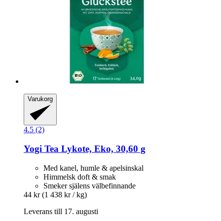
Varukorg
4.5 (2)
Yogi Tea
Lykote, Eko, 30,60 g
Med kanel, humle & apelsinskal
Himmelsk doft & smak
Smeker själens välbefinnande
44 kr
(1 438 kr / kg)
Leverans till 17. augusti