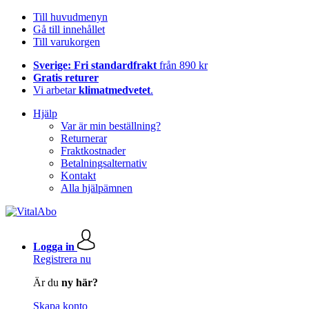
Till huvudmenyn
Gå till innehållet
Till varukorgen
Sverige: Fri standardfrakt
från 890 kr
Gratis returer
Vi arbetar
klimatmedvetet
.
Hjälp
Var är min beställning?
Returnerar
Fraktkostnader
Betalningsalternativ
Kontakt
Alla hjälpämnen
Logga in
Registrera nu
Är du
ny här?
Skapa konto