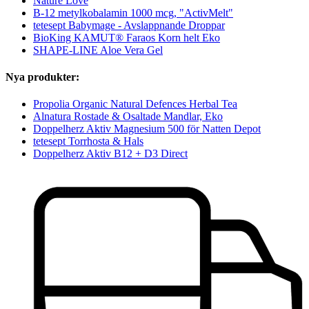
Nature Love
B-12 metylkobalamin 1000 mcg, "ActivMelt"
tetesept Babymage - Avslappnande Droppar
BioKing KAMUT® Faraos Korn helt Eko
SHAPE-LINE Aloe Vera Gel
Nya produkter:
Propolia Organic Natural Defences Herbal Tea
Alnatura Rostade & Osaltade Mandlar, Eko
Doppelherz Aktiv Magnesium 500 för Natten Depot
tetesept Torrhosta & Hals
Doppelherz Aktiv B12 + D3 Direct