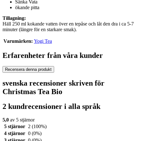
Sänka Vata
ökande pitta
Tillagning:
Häll 250 ml kokande vatten över en tepåse och låt den dra i ca 5-7
minuter (längre för en starkare smak).
Varumärken:
Yogi Tea
Erfarenheter från våra kunder
Recensera denna produkt
svenska recensioner skriven för
Christmas Tea Bio
2 kundrecensioner i alla språk
5,0
av 5 stjärnor
5 stjärnor
2
(100%)
4 stjärnor
0
(0%)
3 stjärnor
0
(0%)