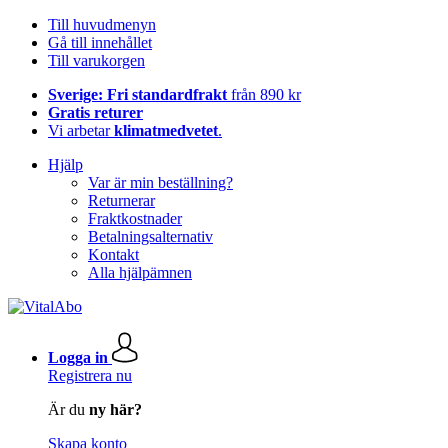
Till huvudmenyn
Gå till innehållet
Till varukorgen
Sverige: Fri standardfrakt
från 890 kr
Gratis returer
Vi arbetar
klimatmedvetet
.
Hjälp
Var är min beställning?
Returnerar
Fraktkostnader
Betalningsalternativ
Kontakt
Alla hjälpämnen
Logga in
Registrera nu
Är du
ny här?
Skapa konto