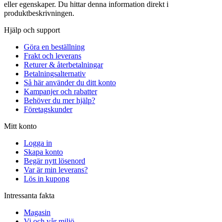
eller egenskaper. Du hittar denna information direkt i
produktbeskrivningen.
Hjälp och support
Göra en beställning
Frakt och leverans
Returer & återbetalningar
Betalningsalternativ
Så här använder du ditt konto
Kampanjer och rabatter
Behöver du mer hjälp?
Företagskunder
Mitt konto
Logga in
Skapa konto
Begär nytt lösenord
Var är min leverans?
Lös in kupong
Intressanta fakta
Magasin
Vi och vår miljö