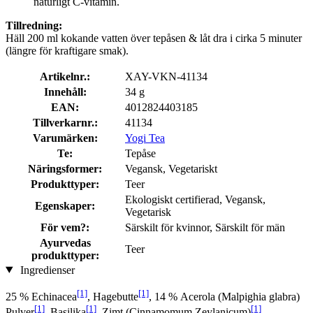
naturligt C-vitamin.
Tillredning:
Häll 200 ml kokande vatten över tepåsen & låt dra i cirka 5 minuter
(längre för kraftigare smak).
Artikelnr.:
XAY-VKN-41134
Innehåll:
34 g
EAN:
4012824403185
Tillverkarnr.:
41134
Varumärken:
Yogi Tea
Te:
Tepåse
Näringsformer:
Vegansk, Vegetariskt
Produkttyper:
Teer
Ekologiskt certifierad, Vegansk,
Egenskaper:
Vegetarisk
För vem?:
Särskilt för kvinnor, Särskilt för män
Ayurvedas
Teer
produkttyper:
Ingredienser
[1]
[1]
25 % Echinacea
, Hagebutte
, 14 % Acerola (Malpighia glabra)
[1]
[1]
[1]
Pulver
, Basilika
, Zimt (Cinnamomum Zeylanicum)
,