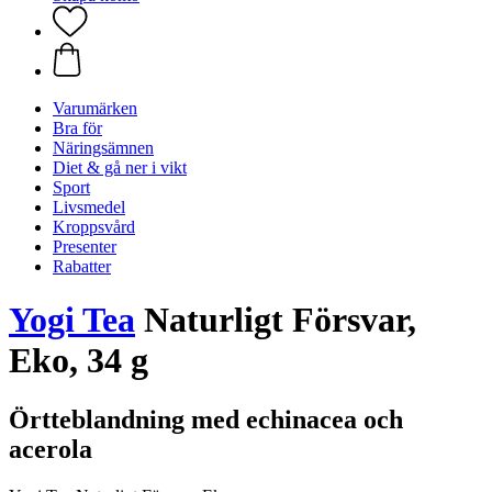
Varumärken
Bra för
Näringsämnen
Diet & gå ner i vikt
Sport
Livsmedel
Kroppsvård
Presenter
Rabatter
Yogi Tea
Naturligt Försvar,
Eko, 34 g
Örtteblandning med echinacea och
acerola