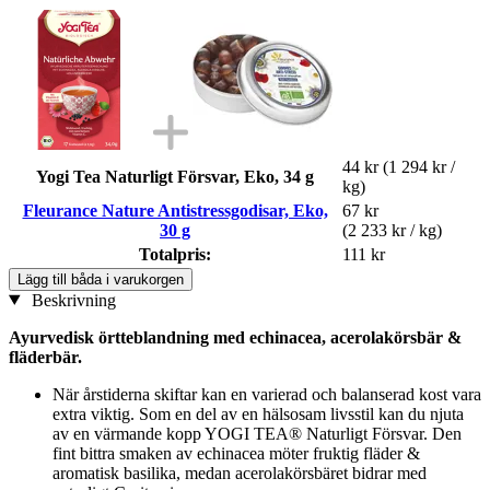
44 kr
(1 294 kr /
Yogi Tea Naturligt Försvar, Eko, 34 g
kg)
Fleurance Nature Antistressgodisar, Eko,
67 kr
30 g
(2 233 kr / kg)
Totalpris:
111 kr
Lägg till båda i varukorgen
Beskrivning
Ayurvedisk örtteblandning med echinacea, acerolakörsbär &
fläderbär.
När årstiderna skiftar kan en varierad och balanserad kost vara
extra viktig. Som en del av en hälsosam livsstil kan du njuta
av en värmande kopp YOGI TEA® Naturligt Försvar. Den
fint bittra smaken av echinacea möter fruktig fläder &
aromatisk basilika, medan acerolakörsbäret bidrar med