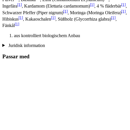
[1]
[1]
[1]
Ingefära
, Kardamom (Elettaria cardamomum)
, 4 % fläderbär
,
[1]
[1]
Schwarzer Pfeffer (Piper nigrum)
, Moringa (Moringa Oleifera)
,
[1]
[1]
[1]
Hibiskus
, Kakaoschalen
, Süßholz (Glycorrhiza glabra)
,
[1]
Fänkål
aus kontrolliert biologischem Anbau
Juridisk information
Passar med