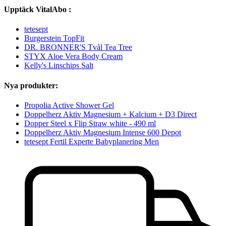
Upptäck VitalAbo :
tetesept
Burgerstein TopFit
DR. BRONNER'S Tvål Tea Tree
STYX Aloe Vera Body Cream
Kelly's Linschips Salt
Nya produkter:
Propolia Active Shower Gel
Doppelherz Aktiv Magnesium + Kalcium + D3 Direct
Dopper Steel x Flip Straw white - 490 ml
Doppelherz Aktiv Magnesium Intense 600 Depot
tetesept Fertil Experte Babyplanering Men