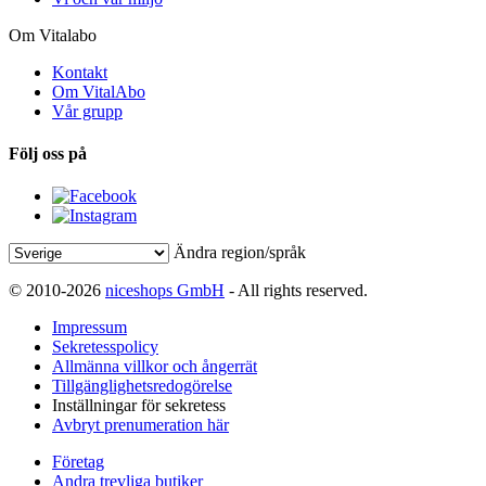
Om Vitalabo
Kontakt
Om VitalAbo
Vår grupp
Följ oss på
Ändra region/språk
© 2010-2026
niceshops GmbH
- All rights reserved.
Impressum
Sekretesspolicy
Allmänna villkor och ångerrät
Tillgänglighetsredogörelse
Inställningar för sekretess
Avbryt prenumeration här
Företag
Andra trevliga butiker