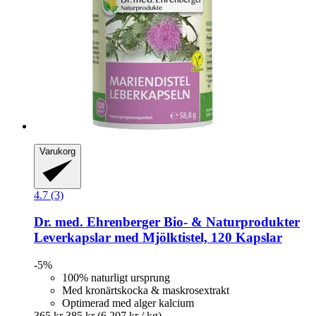
Varukorg
4.7 (3)
Dr. med. Ehrenberger Bio- & Naturprodukter
Leverkapslar med Mjölktistel, 120 Kapslar
-5%
100% naturligt ursprung
Med kronärtskocka & maskrosextrakt
Optimerad med alger kalcium
365 kr
385 kr
(6 207 kr / kg)