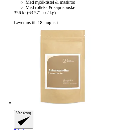
Med mjölktistel & maskros
Med rölleka & kaprisbuske
356 kr
(63 571 kr / kg)
Leverans till 18. augusti
Varukorg