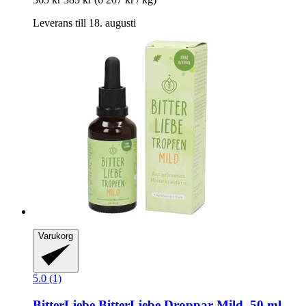
Leverans till 18. augusti
Varukorg
5.0 (1)
BitterLiebe
BitterLiebe Droppar Mild, 50 ml