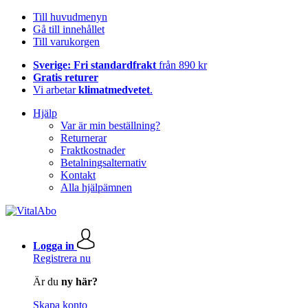
Till huvudmenyn
Gå till innehållet
Till varukorgen
Sverige: Fri standardfrakt
från 890 kr
Gratis returer
Vi arbetar
klimatmedvetet
.
Hjälp
Var är min beställning?
Returnerar
Fraktkostnader
Betalningsalternativ
Kontakt
Alla hjälpämnen
Logga in
Registrera nu
Är du
ny här?
Skapa konto