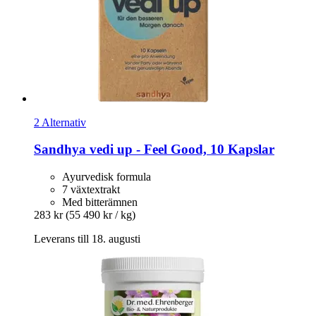
2 Alternativ
Sandhya
vedi up -​ Feel Good, 10 Kapslar
Ayurvedisk formula
7 växtextrakt
Med bitterämnen
283 kr
(55 490 kr / kg)
Leverans till 18. augusti