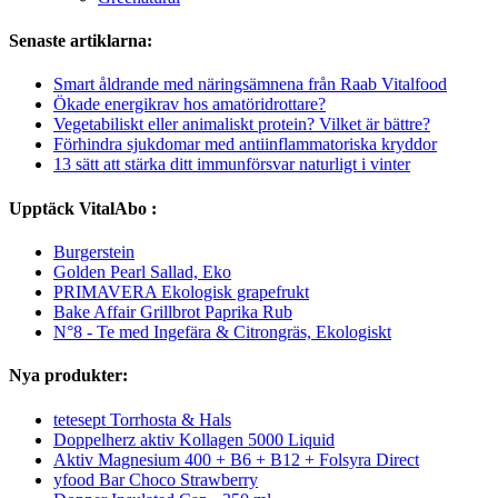
Senaste artiklarna:
Smart åldrande med näringsämnena från Raab Vitalfood
Ökade energikrav hos amatöridrottare?
Vegetabiliskt eller animaliskt protein? Vilket är bättre?
Förhindra sjukdomar med antiinflammatoriska kryddor
13 sätt att stärka ditt immunförsvar naturligt i vinter
Upptäck VitalAbo :
Burgerstein
Golden Pearl Sallad, Eko
PRIMAVERA Ekologisk grapefrukt
Bake Affair Grillbrot Paprika Rub
N°8 - Te med Ingefära & Citrongräs, Ekologiskt
Nya produkter:
tetesept Torrhosta & Hals
Doppelherz aktiv Kollagen 5000 Liquid
Aktiv Magnesium 400 + B6 + B12 + Folsyra Direct
yfood Bar Choco Strawberry