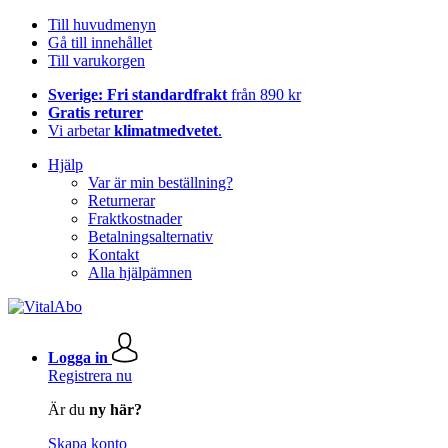
Till huvudmenyn
Gå till innehållet
Till varukorgen
Sverige: Fri standardfrakt
från 890 kr
Gratis returer
Vi arbetar
klimatmedvetet
.
Hjälp
Var är min beställning?
Returnerar
Fraktkostnader
Betalningsalternativ
Kontakt
Alla hjälpämnen
Logga in
Registrera nu
Är du
ny här?
Skapa konto