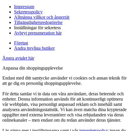
Impressum
Sekretesspolicy
Allmänna villkor och ångerrät
Tillgänglighetsredogörelse
Inställningar för sekretess
Avbryt prenumeration här
Företag
Andra trevliga butiker
Ångra avtalet här
Anpassa din shoppingupplevelse
Endast med ditt samtycke använder vi cookies och annan teknik för
att ge dig en personlig shoppingupplevelse.
För detta samlar vi in data om våra användare, deras beteende och
enheter. Denna information används för att kontinuerligt optimera
vår webbplats, visa personligt anpassad reklam och innehåll samt
analysera användningsstatistik. Vi kan även matcha dina krypterade
uppgifter med externa leverantörer och visa erbjudanden via deras
onlinekanaler – men endast om du redan använder deras tjänster.
Läs gärna mer i inställningarna samt i vår
integritetspolicy
innan du